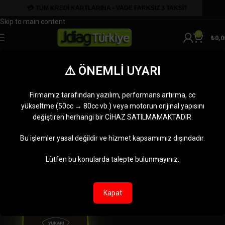
Skip to navigation
Skip to main content
0
₺
0,0
TUŞ TAKIMLARI
⚠️ ÖNEMLİ UYARI
Kategoriler
JDiag M100 PRO Tuş Takımları
Firmamız tarafından yazılım, performans artırma, cc
yükseltme (50cc → 80cc vb.) veya motorun orijinal yapısını
Ana Sayfa
TUŞ TAKIMLARI
Tek bir sonuç gösteriliyor
değiştiren herhangi bir CİHAZ SATILMAMAKTADIR.
Kenar çubuğunu göster
Bu işlemler yasal değildir ve hizmet kapsamımız dışındadır.
Lütfen bu konularda talepte bulunmayınız.
-24%
Kapat