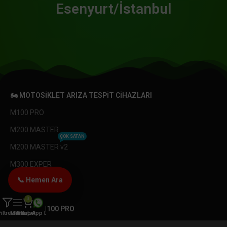
Esenyurt/İstanbul
🏍️ MOTOSIKLET ARIZA TESPIT CIHAZLARI
M100 PRO
M200 MASTER
ÇOK SATAN
M200 MASTER v2
M300 EXPER
YENI ÜRÜN
📞 Hemen Ara
M400 PRO
0
📟 JDIAG M100 PRO
Filtreler
Menü
WhatsApp Destek
Sepet
M100 PRO Güncelleme