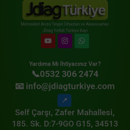
Motosiklet Arıza Tespit Cihazları ve Aksesuarları
JDiag Yetkili Türkiye Bayi
Yardıma Mı İhtiyacınız Var?
📞0532 306 2474
📧
info@jdiagturkiye.com
📍
Self Çarşı, Zafer Mahallesi,
185. Sk. D:7-9GO G15, 34513