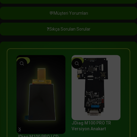
💬Müşteri Yorumları
❓Sıkça Sorulan Sorular
-10%
-2%
-28%
JDiag M100 PRO TR
Jdia
Versiyon Anakart
V1 K
JDiag M100 PRO LCD