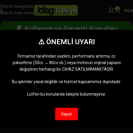
Skip to navigation
0
₺
0,0
Skip to main content
📄 Kullanım ve Garanti Koşulları
⚠️ ÖNEMLİ UYARI
JDiag Türkiye
markası altında satışa sunulan cihazlar ve diğer
Firmamız tarafından yazılım, performans artırma, cc
ürünler aşağıdaki garanti koşulları kapsamında korunmaktadır.
yükseltme (50cc → 80cc vb.) veya motorun orijinal yapısını
değiştiren herhangi bir CİHAZ SATILMAMAKTADIR.
1. Garanti Süresi
Bu işlemler yasal değildir ve hizmet kapsamımız dışındadır.
Yeni cihazlar için: Satın alma tarihinden itibaren
2 yıl
garanti
sağlanır. Bazı ürünler için garanti süresi 3 yıla kadar çıkmaktadır.
Lütfen bu konularda talepte bulunmayınız.
2. Garanti Kapsamı
Kapat
Garanti, cihazın malzeme ve işçilik hatalarına karşı korunmasını
kapsar. Aşağıdaki durumlar garanti dışındadır: