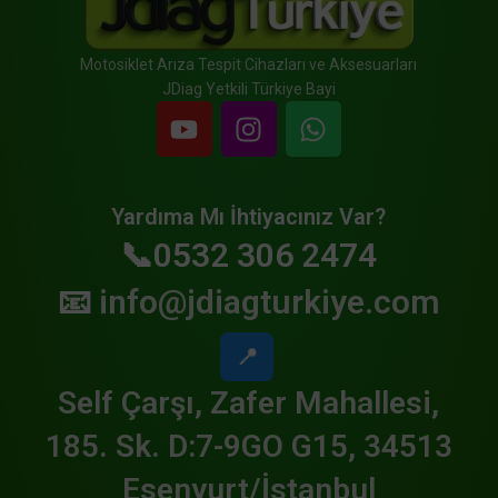
Motosiklet Arıza Tespit Cihazları ve Aksesuarları
JDiag Yetkili Türkiye Bayi
Yardıma Mı İhtiyacınız Var?
📞0532 306 2474
📧
info@jdiagturkiye.com
📍
Self Çarşı, Zafer Mahallesi,
185. Sk. D:7-9GO G15, 34513
Esenyurt/İstanbul