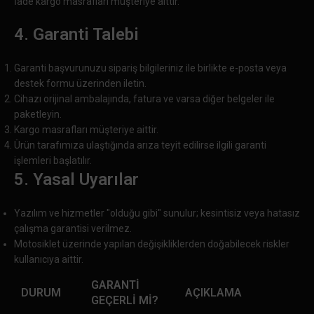
İade kargo masrafları müşteriye aittir.
4. Garanti Talebi
Garanti başvurunuzu sipariş bilgileriniz ile birlikte e-posta veya
destek formu üzerinden iletin.
Cihazı orijinal ambalajında, fatura ve varsa diğer belgeler ile
paketleyin.
Kargo masrafları müşteriye aittir.
Ürün tarafımıza ulaştığında arıza teyit edilirse ilgili garanti
işlemleri başlatılır.
5. Yasal Uyarılar
Yazılım ve hizmetler "olduğu gibi" sunulur; kesintisiz veya hatasız
çalışma garantisi verilmez.
Motosiklet üzerinde yapılan değişikliklerden doğabilecek riskler
kullanıcıya aittir.
GARANTI
DURUM
AÇIKLAMA
GEÇERLI MI?