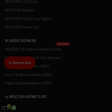
M100 PRO LCD Ekran
M100 PRO Anakart
M100 PRO Türkçe Tuş Takımı
M100 PRO Temel Set
🔌 DIĞER ÜRÜNLER
YENI ÜRÜN
OBDEMOTO Senkronizasyon Cihazı
Endüstriyel Endeskop Yılan Kamera
📞 Hemen Ara
KTM Bağlantı Kablosu OBD2
Euro 5 Bağlantı Kablosu OBD2
Delphi Bağlantı Kablosu OBD2
📞 MÜŞTERI HIZMETLERI
İletişim
0