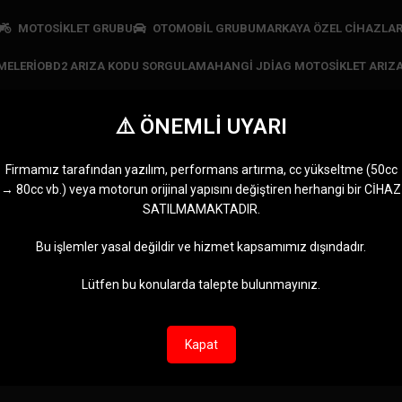
MOTOSİKLET GRUBU
OTOMOBİL GRUBU
MARKAYA ÖZEL CIHAZLA
MELERI
OBD2 ARIZA KODU SORGULAMA
HANGI JDIAG MOTOSIKLET ARIZA
⚠️ ÖNEMLİ UYARI
 pro arıza tespit ciha
Firmamız tarafından yazılım, performans artırma, cc yükseltme (50cc
→ 80cc vb.) veya motorun orijinal yapısını değiştiren herhangi bir CİHAZ
SATANLAR
JDIAG CIHAZLARI
MARKAYA ÖZEL CIHAZLAR
MOTOMASTE
SATILMAMAKTADIR.
n
11 Ürünler
5 Ürünler
0 Ürün
3000 pro arıza tespit cihazı” olarak etiketlendi
Bu işlemler yasal değildir ve hizmet kapsamımız dışındadır.
ürün bulunamadı.
Lütfen bu konularda talepte bulunmayınız.
Kapat