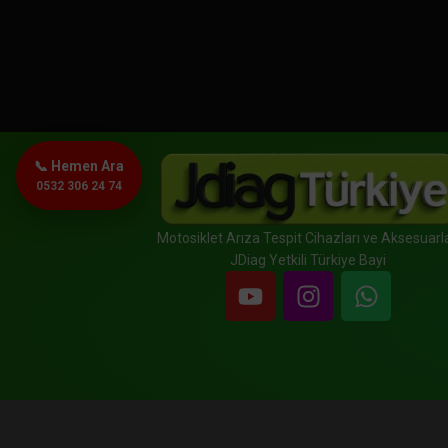
📞 Hemen Ara
0532 306 24 74
Motosiklet Arıza Tespit Cihazları ve Aksesuarla
JDiag Yetkili Türkiye Bayi