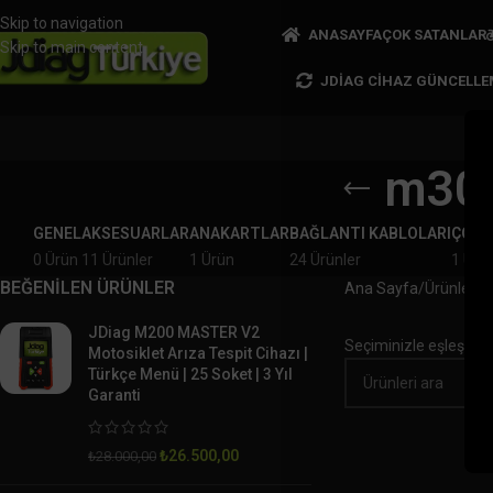
Skip to navigation
ANASAYFA
ÇOK SATANLAR
Skip to main content
JDIAG CIHAZ GÜNCELLE
m3000
GENEL
AKSESUARLAR
ANAKARTLAR
BAĞLANTI KABLOLARI
ÇOK 
0 Ürün
11 Ürünler
1 Ürün
24 Ürünler
1 Ürü
BEĞENİLEN ÜRÜNLER
Ana Sayfa
Ürünler “m
JDiag M200 MASTER V2
Seçiminizle eşleşen 
Motosiklet Arıza Tespit Cihazı |
Türkçe Menü | 25 Soket | 3 Yıl
Garanti
₺
26.500,00
₺
28.000,00