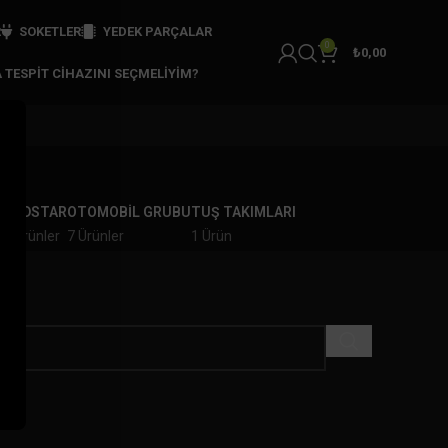
R
SOKETLER
YEDEK PARÇALAR
0
₺
0,00
 TESPIT CIHAZINI SEÇMELIYIM?
zı
R
OBDSTAR
OTOMOBİL GRUBU
TUŞ TAKIMLARI
2 Ürünler
7 Ürünler
1 Ürün