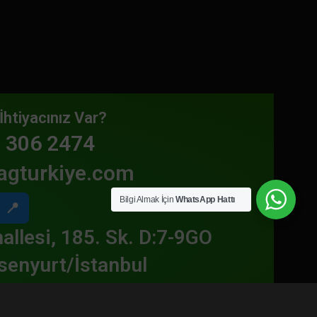
İhtiyacınız Var?
 306 2474
agturkiye.com
Bilgi Almak İçin
WhatsApp Hattı
📍
allesi, 185. Sk. D:7-9GO
senyurt/İstanbul