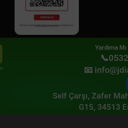
Yardıma Mı 
📞0532
📧
info@jdi
rı
Self Çarşı, Zafer Mah
G15, 34513 E