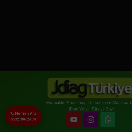
Motosiklet Arıza Tespit Cihazları ve Aksesuarla
JDiag Yetkili Türkiye Bayi
📞 Hemen Ara
0532 306 24 74