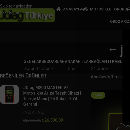
Skip to navigation
ANASAYFA
MOTOSİKLET GRUBU
Skip to main content
OBD2 ARI
j
GENEL
AKSESUARLAR
ANAKARTLAR
BAĞLANTI KABLOLA
0 Ürün
11 Ürünler
1 Ürün
24 Ürünler
BEĞENİLEN ÜRÜNLER
Ana Sayfa
Ürünler “j
JDiag M200 MASTER V2
Motosiklet Arıza Tespit Cihazı |
-24%
Türkçe Menü | 25 Soket | 3 Yıl
Garanti
₺
26.500,00
₺
28.000,00