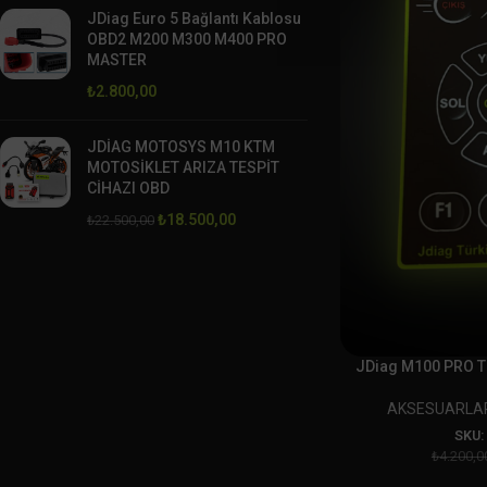
JDiag Euro 5 Bağlantı Kablosu
OBD2 M200 M300 M400 PRO
MASTER
₺
2.800,00
JDİAG MOTOSYS M10 KTM
MOTOSİKLET ARIZA TESPİT
CİHAZI OBD
₺
18.500,00
₺
22.500,00
JDiag M100 PRO TR
AKSESUARLA
SKU
₺
4.200,0