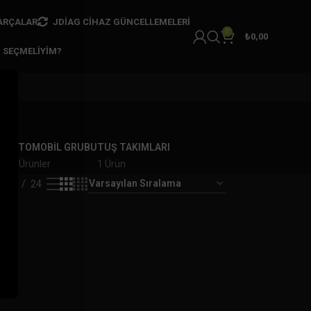
ARÇALAR
JDIAG CIHAZ GÜNCELLEMELERI
0
₺
0,00
I SEÇMELIYIM?
AR
OTOMOBİL GRUBU
TUŞ TAKIMLARI
er
7 Ürünler
1 Ürün
18
24