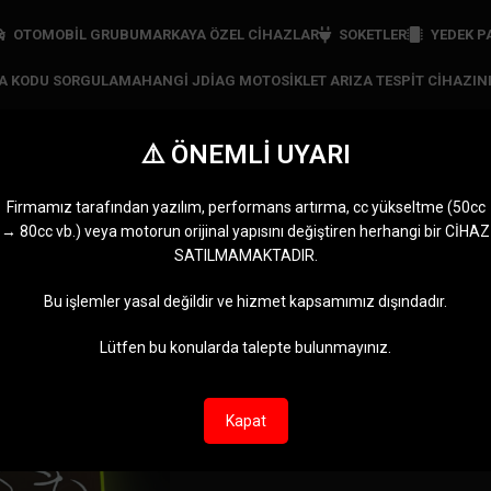
OTOMOBİL GRUBU
MARKAYA ÖZEL CIHAZLAR
SOKETLER
YEDEK P
ZA KODU SORGULAMA
HANGI JDIAG MOTOSIKLET ARIZA TESPIT CIHAZIN
⚠️ ÖNEMLİ UYARI
diag türkçe tuş takımı
Firmamız tarafından yazılım, performans artırma, cc yükseltme (50cc
→ 80cc vb.) veya motorun orijinal yapısını değiştiren herhangi bir CİHAZ
RI
JDIAG CIHAZLARI
MARKAYA ÖZEL CIHAZLAR
MOTOMASTER
OBDST
SATILMAMAKTADIR.
11 Ürünler
5 Ürünler
0 Ürün
2 Ürünl
diag türkçe tuş takımı” olarak etiketlendi
Göster
9
12
Bu işlemler yasal değildir ve hizmet kapsamımız dışındadır.
Lütfen bu konularda talepte bulunmayınız.
Kapat