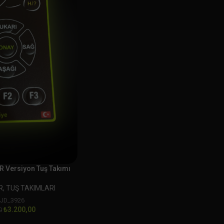
 Versiyon Tuş Takımı
R
,
TUŞ TAKIMLARI
:
JD_3926
₺
3.200,00
0