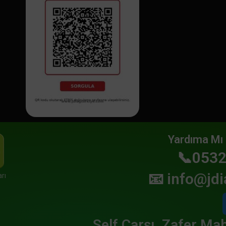
Yardıma Mı 
📞0532
📧
info@jdi
rı
Self Çarşı, Zafer Mah