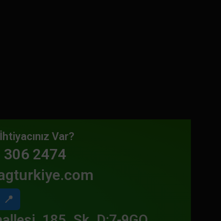
İhtiyacınız Var?
 306 2474
agturkiye.com
📍
allesi, 185. Sk. D:7-9GO