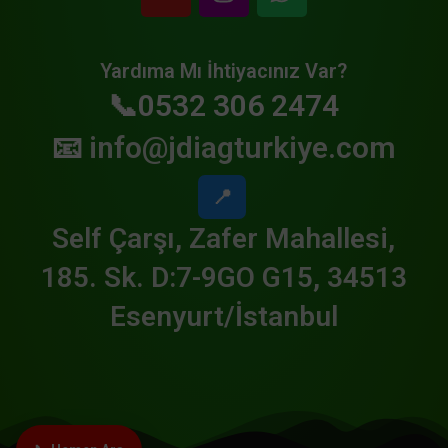
Yardıma Mı İhtiyacınız Var?
📞0532 306 2474
📧
info@jdiagturkiye.com
📍
Self Çarşı, Zafer Mahallesi,
185. Sk. D:7-9GO G15, 34513
Esenyurt/İstanbul