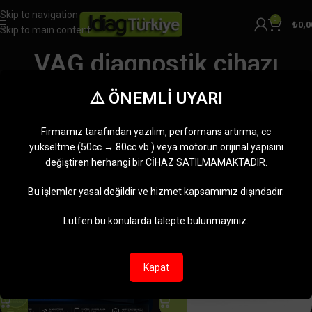
Skip to navigation
0
₺
0,0
Skip to main content
VAG diagnostik cihazı
Kategoriler
⚠️ ÖNEMLİ UYARI
Ana Sayfa
Ürünler “VAG diagnostik cihazı” olarak etiketlendi
2 sonucun tümü gösteriliyor
Firmamız tarafından yazılım, performans artırma, cc
Kenar çubuğunu göster
yükseltme (50cc → 80cc vb.) veya motorun orijinal yapısını
değiştiren herhangi bir CİHAZ SATILMAMAKTADIR.
-25%
-25%
Bu işlemler yasal değildir ve hizmet kapsamımız dışındadır.
Lütfen bu konularda talepte bulunmayınız.
Kapat