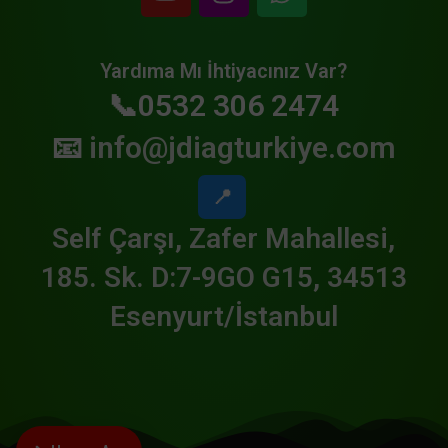
Yardıma Mı İhtiyacınız Var?
📞0532 306 2474
📧
info@jdiagturkiye.com
📍
Self Çarşı, Zafer Mahallesi,
185. Sk. D:7-9GO G15, 34513
Esenyurt/İstanbul