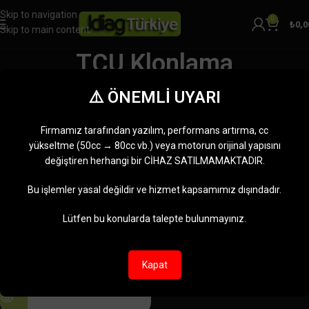
Skip to navigation
0
₺
0,0
Skip to main content
TCU Klonlama
Kategoriler
⚠️ ÖNEMLİ UYARI
Ana Sayfa
Ürünler “TCU Klonlama” olarak etiketlendi
Tek bir sonuç gösteriliyor
Firmamız tarafından yazılım, performans artırma, cc
Kenar çubuğunu göster
yükseltme (50cc → 80cc vb.) veya motorun orijinal yapısını
değiştiren herhangi bir CİHAZ SATILMAMAKTADIR.
-10%
Bu işlemler yasal değildir ve hizmet kapsamımız dışındadır.
TÜKENDI
Lütfen bu konularda talepte bulunmayınız.
Kapat