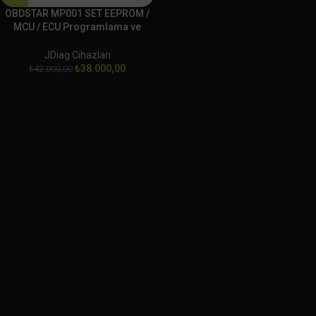
OBDSTAR MP001 SET EEPROM /
MCU / ECU Programlama ve
Klonlama Platformu
JDiag Cihazları
₺
38.000,00
₺
42.000,00