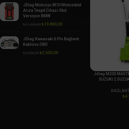
JDiag Motosys M10 Motosiklet
Arıza Tespit Cihazı Obd
Versiyon BMW
₺
19.800,00
₺
21.500,00
JDiag Kawasaki 6 Pin Bağlantı
Kablosu OBD
₺
2.600,00
₺
3.000,00
Jdiag M200 MAST
SUZUKİ 2 SUZUK
BAĞLAN
BAĞLANT
₺
4.