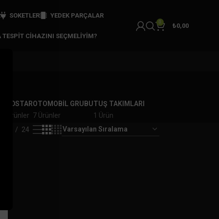
R
SOKETLER
YEDEK PARÇALAR
0
₺
0,00
 TESPIT CIHAZINI SEÇMELIYIM?
R
OBDSTAR
OTOMOBİL GRUBU
TUŞ TAKIMLARI
2 Ürünler
7 Ürünler
1 Ürün
18
24