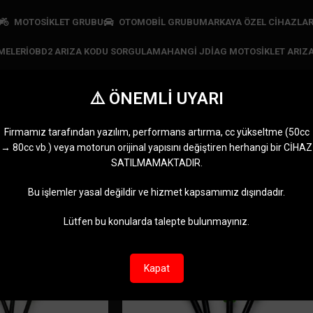
MOTOSİKLET GRUBU
OTOMOBİL GRUBU
MARKAYA ÖZEL CIHAZLA
MELERI
OBD2 ARIZA KODU SORGULAMA
HANGI JDIAG MOTOSIKLET ARIZA
⚠️ ÖNEMLİ UYARI
sym soketi
Firmamız tarafından yazılım, performans artırma, cc yükseltme (50cc
→ 80cc vb.) veya motorun orijinal yapısını değiştiren herhangi bir CİHAZ
SATANLAR
JDIAG CIHAZLARI
MARKAYA ÖZEL CIHAZLAR
MOTOMASTE
SATILMAMAKTADIR.
n
11 Ürünler
5 Ürünler
0 Ürün
ym soketi” olarak etiketlendi
Göster
9
12
Bu işlemler yasal değildir ve hizmet kapsamımız dışındadır.
Lütfen bu konularda talepte bulunmayınız.
Kapat