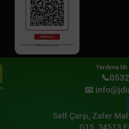
Yardıma Mı 
📞0532
📧
info@jdi
rı
Self Çarşı, Zafer Mah
G15, 34513 E