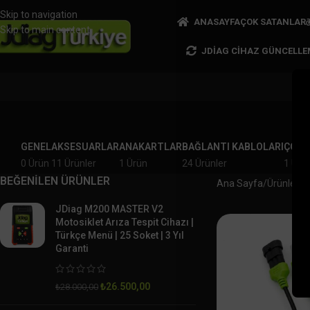
Skip to navigation
ANASAYFA
ÇOK SATANLAR
Skip to main content
JDIAG CIHAZ GÜNCELLE
GENEL
AKSESUARLAR
ANAKARTLAR
BAĞLANTI KABLOLARI
ÇOK 
0 Ürün
11 Ürünler
1 Ürün
24 Ürünler
1 Ürü
BEĞENİLEN ÜRÜNLER
Ana Sayfa
Ürünler “s
JDiag M200 MASTER V2
Motosiklet Arıza Tespit Cihazı |
Türkçe Menü | 25 Soket | 3 Yıl
Garanti
₺
26.500,00
₺
28.000,00