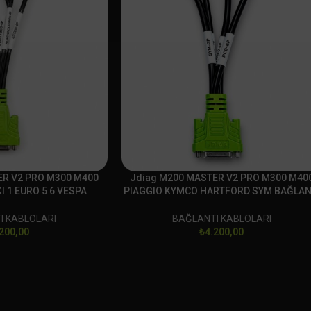
ER V2 PRO M300 M400
Jdiag M200 MASTER V2 PRO M300 M40
I 1 EURO 5 6 VESPA
PIAGGIO KYMCO HARTFORD SYM BAĞLAN
TI SOKETİ
SOKETİ
I KABLOLARI
BAĞLANTI KABLOLARI
200,00
₺
4.200,00