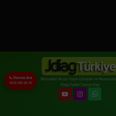
📞 Hemen Ara
Motosiklet Arıza Tespit Cihazları ve Aksesuarla
0532 306 24 74
JDiag Yetkili Türkiye Bayi