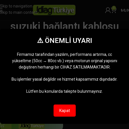
Skip to navigation
0
₺
0,0
Skip to main content
suzuki bağlantı kablosu
Kategoriler
⚠️ ÖNEMLİ UYARI
Ana Sayfa
Ürünler “suzuki bağlantı kablosu” olarak etiketlendi
Tek bir sonuç gösteriliyor
Firmamız tarafından yazılım, performans artırma, cc
Kenar çubuğunu göster
yükseltme (50cc → 80cc vb.) veya motorun orijinal yapısını
değiştiren herhangi bir CİHAZ SATILMAMAKTADIR.
Bu işlemler yasal değildir ve hizmet kapsamımız dışındadır.
Lütfen bu konularda talepte bulunmayınız.
Kapat