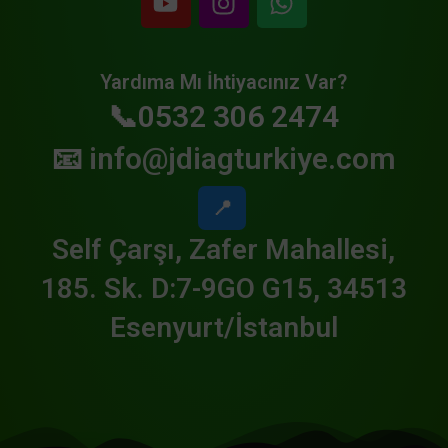
Yardıma Mı İhtiyacınız Var?
📞0532 306 2474
📧
info@jdiagturkiye.com
📍
Self Çarşı, Zafer Mahallesi,
185. Sk. D:7-9GO G15, 34513
Esenyurt/İstanbul