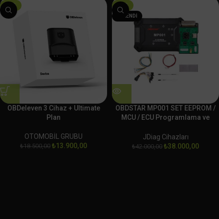
-25%
-10%
TÜKENDI
OBDeleven 3 Cihaz + Ultimate
OBDSTAR MP001 SET EEPROM /
Plan
MCU / ECU Programlama ve
Klonlama Platformu
OTOMOBİL GRUBU
JDiag Cihazları
₺
13.900,00
₺
18.500,00
₺
38.000,00
₺
42.000,00