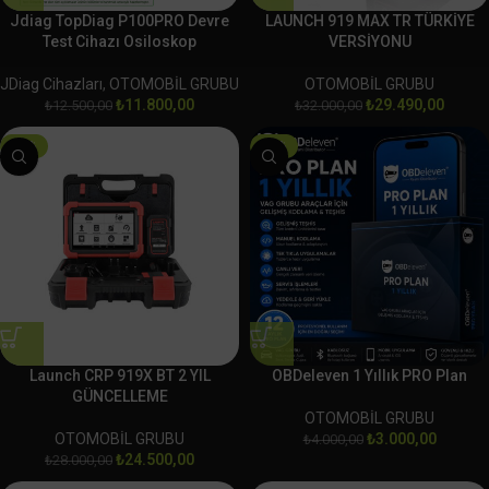
Jdiag TopDiag P100PRO Devre
LAUNCH 919 MAX TR TÜRKİYE
Test Cihazı Osiloskop
VERSİYONU
JDiag Cihazları
,
OTOMOBİL GRUBU
OTOMOBİL GRUBU
₺
11.800,00
₺
29.490,00
₺
12.500,00
₺
32.000,00
-13%
-25%
Launch CRP 919X BT 2 YIL
OBDeleven 1 Yıllık PRO Plan
GÜNCELLEME
OTOMOBİL GRUBU
OTOMOBİL GRUBU
₺
3.000,00
₺
4.000,00
₺
24.500,00
₺
28.000,00