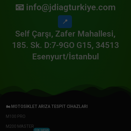
📧
info@jdiagturkiye.com
📍
Self Çarşı, Zafer Mahallesi,
185. Sk. D:7-9GO G15, 34513
Esenyurt/İstanbul
🏍️ MOTOSIKLET ARIZA TESPIT CIHAZLARI
M100 PRO
M200 MASTER
ÇOK SATAN