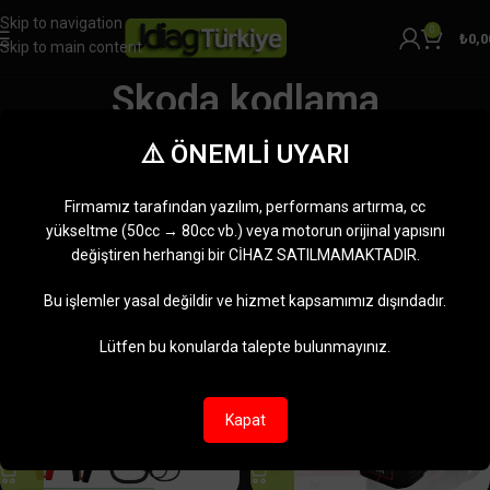
Skip to navigation
0
₺
0,0
Skip to main content
Skoda kodlama
Kategoriler
⚠️ ÖNEMLİ UYARI
Ana Sayfa
Ürünler “Skoda kodlama” olarak etiketlendi
6 sonucun tümü gösteriliyor
Firmamız tarafından yazılım, performans artırma, cc
Kenar çubuğunu göster
yükseltme (50cc → 80cc vb.) veya motorun orijinal yapısını
değiştiren herhangi bir CİHAZ SATILMAMAKTADIR.
-6%
-8%
Bu işlemler yasal değildir ve hizmet kapsamımız dışındadır.
Lütfen bu konularda talepte bulunmayınız.
Kapat