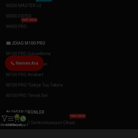
M200 MASTER v2
M300 EXPER
YENI ÜRÜN
M400 PRO
📟 JDIAG M100 PRO
M100 PRO Güncelleme
📞 Hemen Ara
M100 PRO LCD Ekran
M100 PRO Anakart
M100 PRO Türkçe Tuş Takımı
M100 PRO Temel Set
🔌 DIĞER ÜRÜNLER
0
YENI ÜRÜN
OBDEMOTO Senkronizasyon Cihazı
Filtreler
Menü
WhatsApp Destek
Sepet
Endüstriyel Endeskop Yılan Kamera