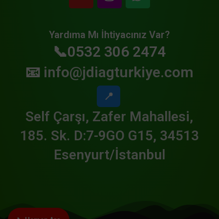
Yardıma Mı İhtiyacınız Var?
📞0532 306 2474
📧
info@jdiagturkiye.com
📍
Self Çarşı, Zafer Mahallesi,
185. Sk. D:7-9GO G15, 34513
Esenyurt/İstanbul