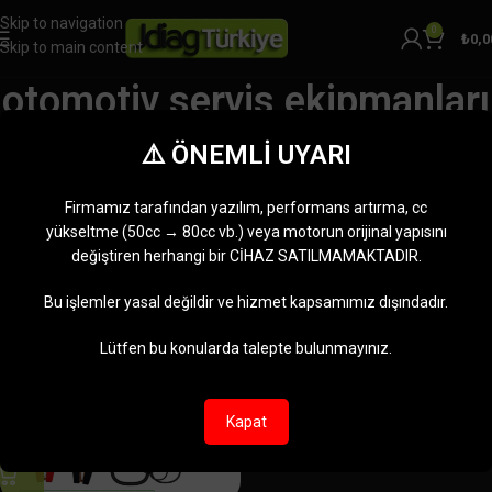
Skip to navigation
0
₺
0,0
Skip to main content
otomotiv servis ekipmanları
Kategoriler
⚠️ ÖNEMLİ UYARI
Ana Sayfa
Ürünler “otomotiv servis ekipmanları” olarak etiketlendi
Tek bir sonuç gösteriliyor
Firmamız tarafından yazılım, performans artırma, cc
Kenar çubuğunu göster
yükseltme (50cc → 80cc vb.) veya motorun orijinal yapısını
değiştiren herhangi bir CİHAZ SATILMAMAKTADIR.
-6%
Bu işlemler yasal değildir ve hizmet kapsamımız dışındadır.
Lütfen bu konularda talepte bulunmayınız.
Kapat