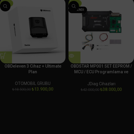
-25%
-10%
TÜKENDI
OBDeleven 3 Cihaz + Ultimate
OBDSTAR MP001 SET EEPROM /
Plan
MCU / ECU Programlama ve
Klonlama Platformu
OTOMOBİL GRUBU
JDiag Cihazları
₺
13.900,00
₺
18.500,00
₺
38.000,00
₺
42.000,00