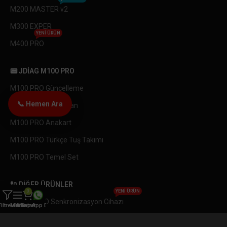
M200 MASTER v2
M300 EXPER
YENI ÜRÜN
M400 PRO
📟 JDIAG M100 PRO
M100 PRO Güncelleme
📞 Hemen Ara
M100 PRO LCD Ekran
M100 PRO Anakart
M100 PRO Türkçe Tuş Takımı
M100 PRO Temel Set
🔌 DIĞER ÜRÜNLER
0
YENI ÜRÜN
OBDEMOTO Senkronizasyon Cihazı
Filtreler
Menü
WhatsApp Destek
Sepet
Endüstriyel Endeskop Yılan Kamera