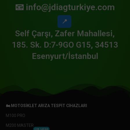
📧
info@jdiagturkiye.com
📍
Self Çarşı, Zafer Mahallesi,
185. Sk. D:7-9GO G15, 34513
Esenyurt/İstanbul
🏍️ MOTOSIKLET ARIZA TESPIT CIHAZLARI
M100 PRO
M200 MASTER
ÇOK SATAN