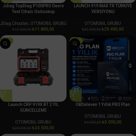
Jdiag TopDiag P100PRO Devre
LAUNCH 919 MAX TR TÜRKİYE
Test Cihazı Osiloskop
VERSİYONU
JDiag Cihazları
,
OTOMOBİL GRUBU
OTOMOBİL GRUBU
₺
11.800,00
₺
29.490,00
₺
12.500,00
₺
32.000,00
-13%
-25%
Launch CRP 919X BT 2 YIL
OBDeleven 1 Yıllık PRO Plan
GÜNCELLEME
OTOMOBİL GRUBU
OTOMOBİL GRUBU
₺
3.000,00
₺
4.000,00
₺
24.500,00
₺
28.000,00