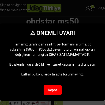
Skip to navigation
0
₺
0,0
Skip to main content
obdstar ms50
Kategoriler
⚠️ ÖNEMLİ UYARI
Ana Sayfa
Ürünler “obdstar ms50” olarak etiketlendi
2 sonucun tümü gösteriliyor
Firmamız tarafından yazılım, performans artırma, cc
Kenar çubuğunu göster
yükseltme (50cc → 80cc vb.) veya motorun orijinal yapısını
değiştiren herhangi bir CİHAZ SATILMAMAKTADIR.
-9%
-3%
Bu işlemler yasal değildir ve hizmet kapsamımız dışındadır.
Lütfen bu konularda talepte bulunmayınız.
Kapat