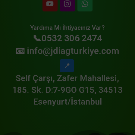
Yardıma Mı İhtiyacınız Var?
📞0532 306 2474
📧
info@jdiagturkiye.com
📍
Self Çarşı, Zafer Mahallesi,
185. Sk. D:7-9GO G15, 34513
Esenyurt/İstanbul