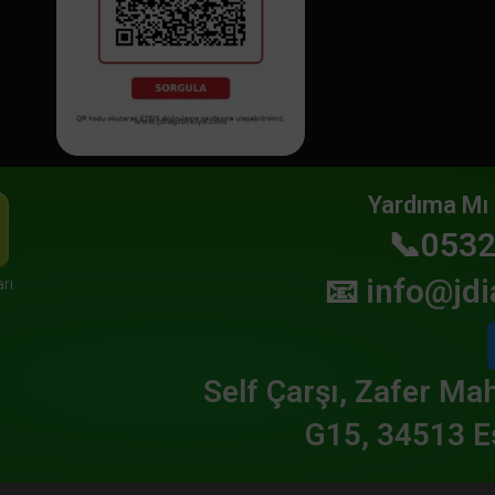
Yardıma Mı 
📞0532
📧
info@jdi
rı
Self Çarşı, Zafer Mah
G15, 34513 E