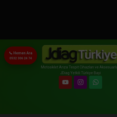
📞 Hemen Ara
0532 306 24 74
Motosiklet Arıza Tespit Cihazları ve Aksesuarla
JDiag Yetkili Türkiye Bayi