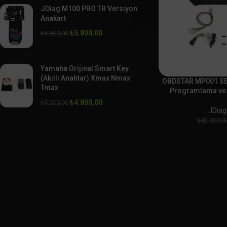
JDiag M100 PRO TR Versiyon
Anakart
₺
5.800,00
₺
5.900,00
Yamaha Orijinal Smart Key
(Akıllı Anahtar) Xmax Nmax
OBDSTAR MP001 SE
Tmax
Programlama ve 
₺
4.800,00
₺
5.200,00
JDiag
₺
42.000,0