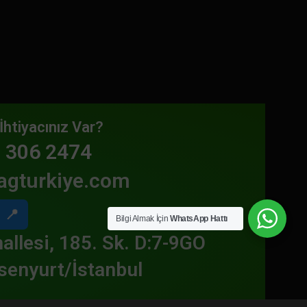
İhtiyacınız Var?
 306 2474
agturkiye.com
📍
Bilgi Almak İçin
WhatsApp Hattı
allesi, 185. Sk. D:7-9GO
senyurt/İstanbul