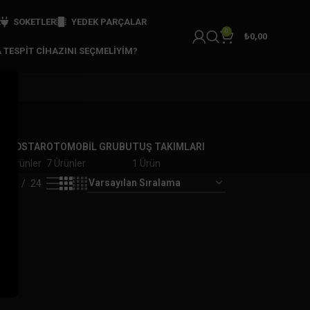
R
SOKETLER
YEDEK PARÇALAR
0
₺
0,00
 TESPIT CIHAZINI SEÇMELIYIM?
R
OBDSTAR
OTOMOBİL GRUBU
TUŞ TAKIMLARI
2 Ürünler
7 Ürünler
1 Ürün
18
24