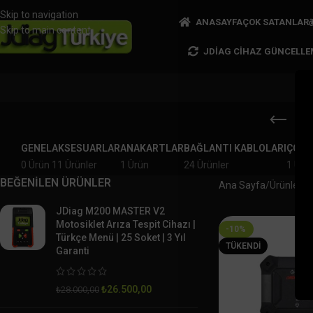
Skip to navigation
ANASAYFA
ÇOK SATANLAR
Skip to main content
JDIAG CIHAZ GÜNCELLE
GENEL
AKSESUARLAR
ANAKARTLAR
BAĞLANTI KABLOLARI
ÇOK 
0 Ürün
11 Ürünler
1 Ürün
24 Ürünler
1 Ürü
BEĞENİLEN ÜRÜNLER
Ana Sayfa
Ürünler “
JDiag M200 MASTER V2
Motosiklet Arıza Tespit Cihazı |
-10%
Türkçe Menü | 25 Soket | 3 Yıl
TÜKENDI
Garanti
₺
26.500,00
₺
28.000,00