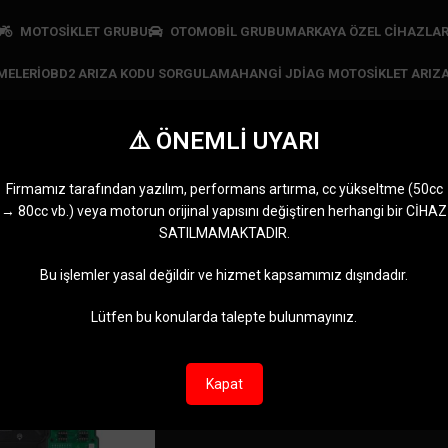
MOTOSİKLET GRUBU
OTOMOBİL GRUBU
MARKAYA ÖZEL CIHAZLA
MELERI
OBD2 ARIZA KODU SORGULAMA
HANGI JDIAG MOTOSIKLET ARIZA
⚠️ ÖNEMLİ UYARI
OBDSTAR MP001 Set
Firmamız tarafından yazılım, performans artırma, cc yükseltme (50cc
→ 80cc vb.) veya motorun orijinal yapısını değiştiren herhangi bir CİHAZ
SATANLAR
JDIAG CIHAZLARI
MARKAYA ÖZEL CIHAZLAR
MOTOMASTE
SATILMAMAKTADIR.
n
11 Ürünler
5 Ürünler
0 Ürün
OBDSTAR MP001 Set” olarak etiketlendi
Göster
9
12
Bu işlemler yasal değildir ve hizmet kapsamımız dışındadır.
Lütfen bu konularda talepte bulunmayınız.
Kapat