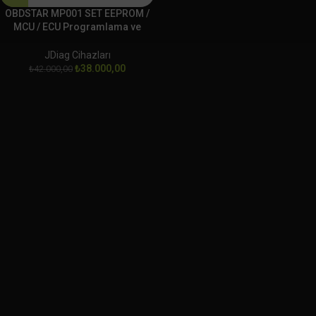
OBDSTAR MP001 SET EEPROM /
MCU / ECU Programlama ve
Klonlama Platformu
JDiag Cihazları
₺
38.000,00
₺
42.000,00