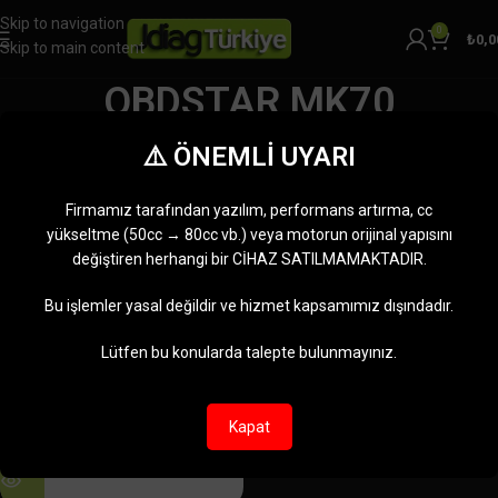
Skip to navigation
0
₺
0,0
Skip to main content
OBDSTAR MK70
Kategoriler
⚠️ ÖNEMLİ UYARI
Ana Sayfa
Ürünler “OBDSTAR MK70” olarak etiketlendi
Tek bir sonuç gösteriliyor
Firmamız tarafından yazılım, performans artırma, cc
Kenar çubuğunu göster
yükseltme (50cc → 80cc vb.) veya motorun orijinal yapısını
değiştiren herhangi bir CİHAZ SATILMAMAKTADIR.
-10%
Bu işlemler yasal değildir ve hizmet kapsamımız dışındadır.
TÜKENDI
Lütfen bu konularda talepte bulunmayınız.
Kapat