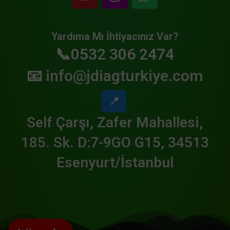
Yardıma Mı İhtiyacınız Var?
📞0532 306 2474
📧
info@jdiagturkiye.com
📍
Self Çarşı, Zafer Mahallesi,
185. Sk. D:7-9GO G15, 34513
Esenyurt/İstanbul