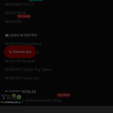
M200 MASTER v2
M300 EXPER
YENI ÜRÜN
M400 PRO
📟 JDIAG M100 PRO
M100 PRO Güncelleme
📞 Hemen Ara
M100 PRO LCD Ekran
M100 PRO Anakart
M100 PRO Türkçe Tuş Takımı
M100 PRO Temel Set
🔌 DIĞER ÜRÜNLER
0
YENI ÜRÜN
OBDEMOTO Senkronizasyon Cihazı
Filtreler
Menü
WhatsApp Destek
Sepet
Endüstriyel Endeskop Yılan Kamera