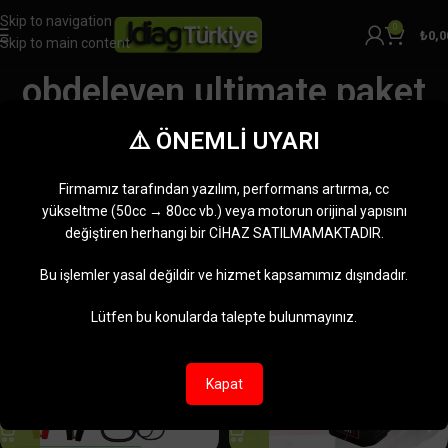
Skip to navigation
0
₺
0,0
Skip to main content
obdeleven ultimate paket
Kategoriler
⚠️ ÖNEMLİ UYARI
Ana Sayfa
Ürünler “obdeleven ultimate paket” olarak etiketlendi
6 sonucun tümü gösteriliyor
Firmamız tarafından yazılım, performans artırma, cc
Kenar çubuğunu göster
yükseltme (50cc → 80cc vb.) veya motorun orijinal yapısını
değiştiren herhangi bir CİHAZ SATILMAMAKTADIR.
-6%
-8%
Bu işlemler yasal değildir ve hizmet kapsamımız dışındadır.
Lütfen bu konularda talepte bulunmayınız.
Kapat