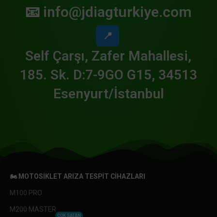
📧
info@jdiagturkiye.com
📍
Self Çarşı, Zafer Mahallesi,
185. Sk. D:7-9GO G15, 34513
Esenyurt/İstanbul
🏍️ MOTOSIKLET ARIZA TESPIT CIHAZLARI
M100 PRO
M200 MASTER
ÇOK SATAN