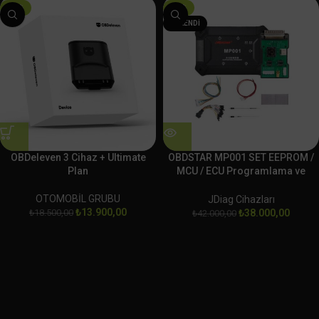
-25%
-10%
TÜKENDI
OBDeleven 3 Cihaz + Ultimate
OBDSTAR MP001 SET EEPROM /
Plan
MCU / ECU Programlama ve
Klonlama Platformu
OTOMOBİL GRUBU
JDiag Cihazları
₺
13.900,00
₺
18.500,00
₺
38.000,00
₺
42.000,00