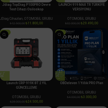
Jdiag TopDiag P100PRO Devre
LAUNCH 919 MAX TR TÜRKİYE
Test Cihazı Osiloskop
VERSİYONU
JDiag Cihazları
,
OTOMOBİL GRUBU
OTOMOBİL GRUBU
₺
11.800,00
₺
29.490,00
₺
12.500,00
₺
32.000,00
-13%
-25%
Launch CRP 919X BT 2 YIL
OBDeleven 1 Yıllık PRO Plan
GÜNCELLEME
OTOMOBİL GRUBU
OTOMOBİL GRUBU
₺
3.000,00
₺
4.000,00
₺
24.500,00
₺
28.000,00