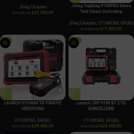
Jdiag TopDiag P100PRO Devre
JDiag Cihazları
Test Cihazı Osiloskop
₺
32.500,00
₺
36.500,00
JDiag Cihazları
,
OTOMOBİL GRUBU
₺
11.800,00
₺
12.500,00
-8%
-13%
LAUNCH 919 MAX TR TÜRKİYE
Launch CRP 919X BT 2 YIL
VERSİYONU
GÜNCELLEME
OTOMOBİL GRUBU
OTOMOBİL GRUBU
₺
29.490,00
₺
24.500,00
₺
32.000,00
₺
28.000,00