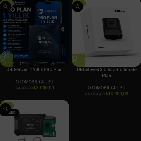
-25%
-25%
OBDeleven 1 Yıllık PRO Plan
OBDeleven 3 Cihaz + Ultimate
Plan
OTOMOBİL GRUBU
₺
3.000,00
OTOMOBİL GRUBU
₺
4.000,00
₺
13.900,00
₺
18.500,00
-10%
TÜKENDI