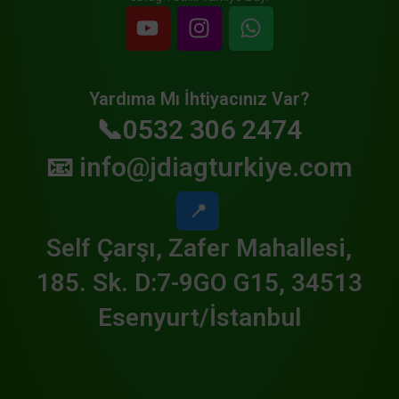
Yardıma Mı İhtiyacınız Var?
📞0532 306 2474
📧
info@jdiagturkiye.com
📍
Self Çarşı, Zafer Mahallesi,
185. Sk. D:7-9GO G15, 34513
Esenyurt/İstanbul