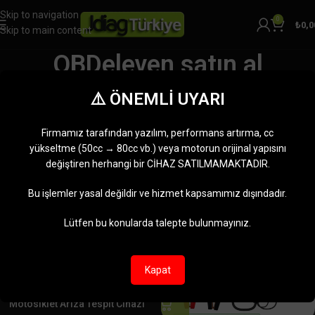
Skip to navigation
0
₺
0,0
Skip to main content
OBDeleven satın al
Kategoriler
⚠️ ÖNEMLİ UYARI
Ana Sayfa
Ürünler “OBDeleven satın al” olarak etiketlendi
7 sonucun tümü gösteriliyor
Firmamız tarafından yazılım, performans artırma, cc
Kenar çubuğunu göster
yükseltme (50cc → 80cc vb.) veya motorun orijinal yapısını
değiştiren herhangi bir CİHAZ SATILMAMAKTADIR.
-11%
-6%
Bu işlemler yasal değildir ve hizmet kapsamımız dışındadır.
Lütfen bu konularda talepte bulunmayınız.
Kapat
Jdiag M200 MASTER V3 PRO
Motosiklet Arıza Tespit Cihazı