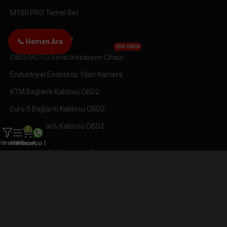
M100 PRO Temel Set
🔌 DIĞER ÜRÜNLER
📞 Hemen Ara
YENI ÜRÜN
OBDEMOTO Senkronizasyon Cihazı
Endüstriyel Endeskop Yılan Kamera
KTM Bağlantı Kablosu OBD2
Euro 5 Bağlantı Kablosu OBD2
Delphi Bağlantı Kablosu OBD2
0
Filtreler
Menü
WhatsApp Destek
Sepet
📞 MÜŞTERI HIZMETLERI
İletişim
Teslimat ve İade
Gizlilik ve Güvenlik
Kullanım Koşulları