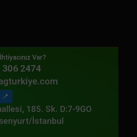
İhtiyacınız Var?
 306 2474
agturkiye.com
📍
allesi, 185. Sk. D:7-9GO
senyurt/İstanbul