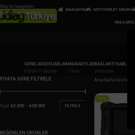
Skip to navigation
ANASAYFA
MOTOSİKLET GRUBU
Skip to main content
OBD2 ARI
GENEL
AKSESUARLAR
ANAKARTLAR
BAĞLANTI KABLOLA
0 Ürün
11 Ürünler
1 Ürün
24 Ürünler
FİYATA GÖRE FİLTRELE
Ana Sayfa
Ürünler “O
-11%
Fiyat:
₺3.000
—
₺38.000
FILTRELE
BEĞENİLEN ÜRÜNLER