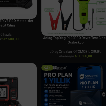
R V3 PRO Motosiklet
espit Cihazı
 Cihazları
Jdiag TopDiag P100PRO Devre Test Ciha
₺
32.500,00
0
Osiloskop
JDiag Cihazları
,
OTOMOBİL GRUBU
₺
11.800,00
₺
12.500,00
-25%