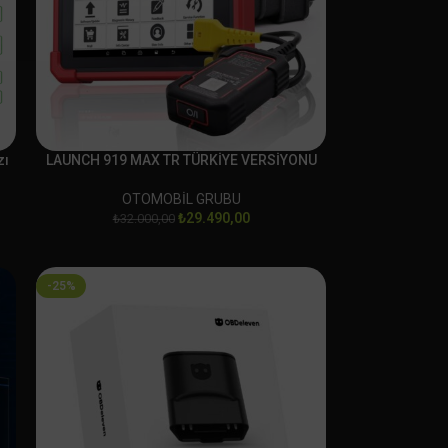
zı
LAUNCH 919 MAX TR TÜRKİYE VERSİYONU
OTOMOBİL GRUBU
₺
29.490,00
₺
32.000,00
-25%