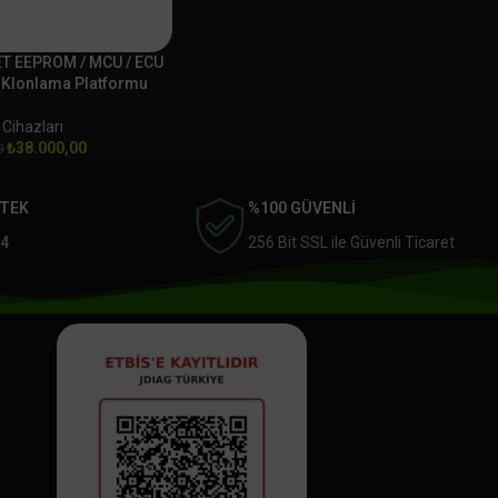
T EEPROM / MCU / ECU
Klonlama Platformu
 Cihazları
₺
38.000,00
0
STEK
%100 GÜVENLİ
4
256 Bit SSL ile Güvenli Ticaret