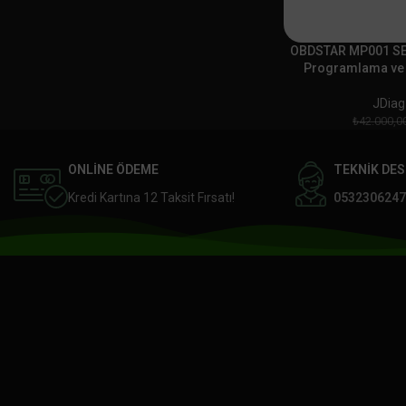
OBDSTAR MP001 SE
Programlama ve 
JDiag
₺
42.000,0
ONLİNE ÖDEME
TEKNİK DE
Kredi Kartına 12 Taksit Fırsatı!
0532306247