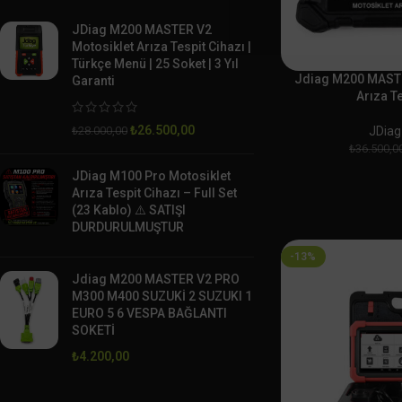
JDiag M200 MASTER V2
Motosiklet Arıza Tespit Cihazı |
Türkçe Menü | 25 Soket | 3 Yıl
Jdiag M200 MASTE
Garanti
Arıza T
₺
26.500,00
JDiag
₺
28.000,00
₺
36.500,0
JDiag M100 Pro Motosiklet
Arıza Tespit Cihazı – Full Set
(23 Kablo) ⚠️ SATIŞI
DURDURULMUŞTUR
-13%
Jdiag M200 MASTER V2 PRO
M300 M400 SUZUKİ 2 SUZUKI 1
EURO 5 6 VESPA BAĞLANTI
SOKETİ
₺
4.200,00