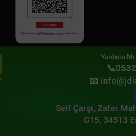
Yardıma Mı 
📞0532
📧
info@jdi
rı
Self Çarşı, Zafer Mah
G15, 34513 E