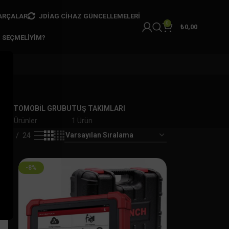
ARÇALAR
JDIAG CIHAZ GÜNCELLEMELERI
0
₺
0,00
I SEÇMELIYIM?
AR
OTOMOBİL GRUBU
TUŞ TAKIMLARI
er
7 Ürünler
1 Ürün
18
24
-8%