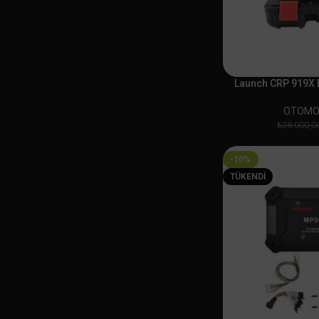
Launch CRP 919X 
OTOMO
₺
28.000,0
-10%
TÜKENDI