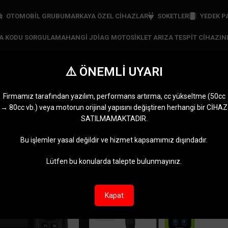
OTOMOBİL GRUBU
MARKAYA ÖZEL CIHAZLAR
SOKETLER
YEDEK P
ZA KODU SORGULAMA
HANGI JDIAG MOTOSIKLET ARIZA TESPIT CIHAZIN
⚠️ ÖNEMLİ UYARI
OBDeleven fiyat
Firmamız tarafından yazılım, performans artırma, cc yükseltme (50cc
→ 80cc vb.) veya motorun orijinal yapısını değiştiren herhangi bir CİHAZ
RI
JDIAG CIHAZLARI
MARKAYA ÖZEL CIHAZLAR
MOTOMASTER
OBDST
SATILMAMAKTADIR.
11 Ürünler
5 Ürünler
0 Ürün
2 Ürünl
BDeleven fiyat” olarak etiketlendi
Göster
9
12
Bu işlemler yasal değildir ve hizmet kapsamımız dışındadır.
Lütfen bu konularda talepte bulunmayınız.
-6%
Kapat