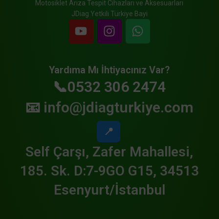
Motosiklet Arıza Tespit Cihazları ve Aksesuarları
JDiag Yetkili Türkiye Bayi
Yardıma Mı İhtiyacınız Var?
📞0532 306 2474
📧
info@jdiagturkiye.com
📍
Self Çarşı, Zafer Mahallesi,
185. Sk. D:7-9GO G15, 34513
Esenyurt/İstanbul