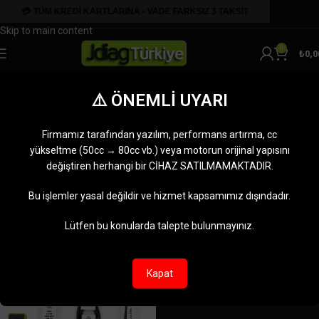
Skip to navigation
Skip to main content
0
₺
0,0
motosiklet teşhis kabloları
⚠️ ÖNEMLİ UYARI
Kategoriler
Ana Sayfa
Ürünler “motosiklet teşhis kabloları” olarak etiketlendi
Firmamız tarafından yazılım, performans artırma, cc
Tek bir sonuç gösteriliyor
yükseltme (50cc → 80cc vb.) veya motorun orijinal yapısını
değiştiren herhangi bir CİHAZ SATILMAMAKTADIR.
Kenar çubuğunu göster
Bu işlemler yasal değildir ve hizmet kapsamımız dışındadır.
-6%
Lütfen bu konularda talepte bulunmayınız.
Kapat