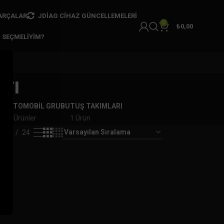
ARÇALAR
JDIAG CIHAZ GÜNCELLEMELERI
0
₺
0,00
I SEÇMELIYIM?
rı
AR
OTOMOBİL GRUBU
TUŞ TAKIMLARI
er
7 Ürünler
1 Ürün
18
24