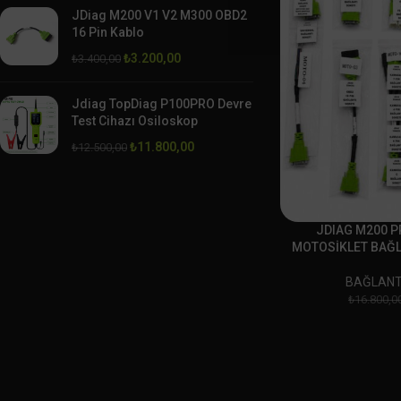
JDiag M200 V1 V2 M300 OBD2
16 Pin Kablo
₺
3.200,00
₺
3.400,00
Jdiag TopDiag P100PRO Devre
Test Cihazı Osiloskop
₺
11.800,00
₺
12.500,00
JDIAG M200 P
MOTOSİKLET BAĞL
BAĞLANT
₺
16.800,0