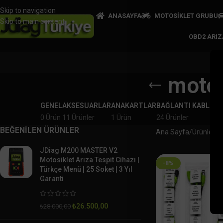
Skip to navigation
ANASAYFA
MOTOSİKLET GRUBU
Skip to main content
OBD2 ARI
motos
GENEL
AKSESUARLAR
ANAKARTLAR
BAĞLANTI KABLOLA
0 Ürün
11 Ürünler
1 Ürün
24 Ürünler
BEĞENİLEN ÜRÜNLER
Ana Sayfa
Ürünler “m
JDiag M200 MASTER V2
Motosiklet Arıza Tespit Cihazı |
-8%
Türkçe Menü | 25 Soket | 3 Yıl
Garanti
₺
26.500,00
₺
28.000,00