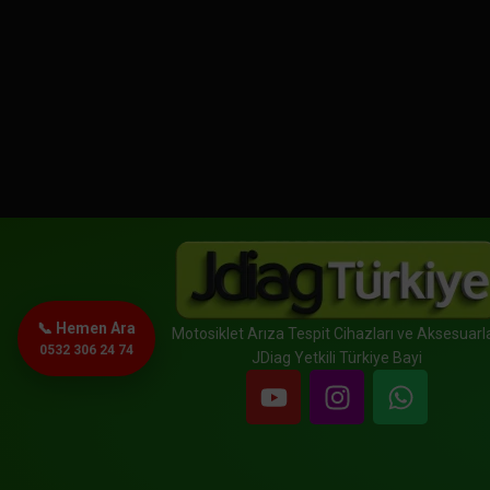
📞 Hemen Ara
Motosiklet Arıza Tespit Cihazları ve Aksesuarla
0532 306 24 74
JDiag Yetkili Türkiye Bayi