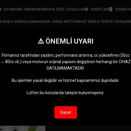
OTOMOBİL GRUBU
MARKAYA ÖZEL CIHAZLAR
SOKETLER
YEDEK P
ZA KODU SORGULAMA
HANGI JDIAG MOTOSIKLET ARIZA TESPIT CIHAZIN
⚠️ ÖNEMLİ UYARI
iklet teşhis aksesuarla
Firmamız tarafından yazılım, performans artırma, cc yükseltme (50cc
→ 80cc vb.) veya motorun orijinal yapısını değiştiren herhangi bir CİHAZ
RI
JDIAG CIHAZLARI
MARKAYA ÖZEL CIHAZLAR
MOTOMASTER
OBDST
SATILMAMAKTADIR.
11 Ürünler
5 Ürünler
0 Ürün
2 Ürünl
otosiklet teşhis aksesuarları” olarak etiketlendi
Göster
9
12
Bu işlemler yasal değildir ve hizmet kapsamımız dışındadır.
Lütfen bu konularda talepte bulunmayınız.
Kapat