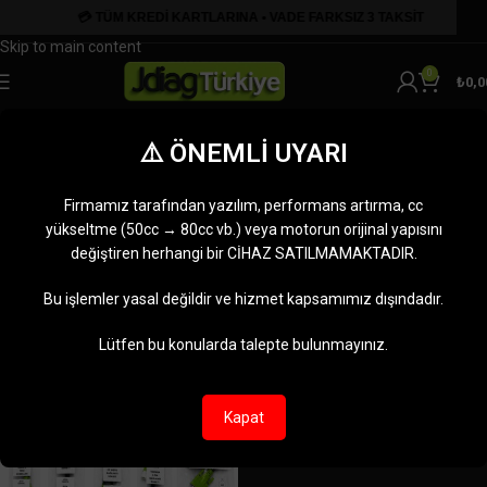
Skip to navigation
Skip to main content
0
₺
0,0
motosiklet elektronik arıza
⚠️ ÖNEMLİ UYARI
tespiti
Firmamız tarafından yazılım, performans artırma, cc
Kategoriler
yükseltme (50cc → 80cc vb.) veya motorun orijinal yapısını
Ana Sayfa
değiştiren herhangi bir CİHAZ SATILMAMAKTADIR.
Ürünler “motosiklet elektronik arıza tespiti” olarak etiketlendi
Tek bir sonuç gösteriliyor
Bu işlemler yasal değildir ve hizmet kapsamımız dışındadır.
Kenar çubuğunu göster
Lütfen bu konularda talepte bulunmayınız.
-8%
Kapat