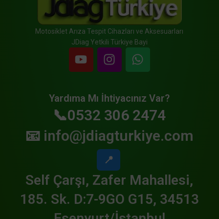
Motosiklet Arıza Tespit Cihazları ve Aksesuarları
JDiag Yetkili Türkiye Bayi
Yardıma Mı İhtiyacınız Var?
📞0532 306 2474
📧
info@jdiagturkiye.com
📍
Self Çarşı, Zafer Mahallesi,
185. Sk. D:7-9GO G15, 34513
Esenyurt/İstanbul