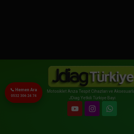
📞 Hemen Ara
Motosiklet Arıza Tespit Cihazları ve Aksesuarla
0532 306 24 74
JDiag Yetkili Türkiye Bayi