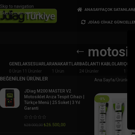
Skip to navigation
ANASAYFA
ÇOK SATANLAR
Skip to main content
JDIAG CIHAZ GÜNCELLE
motosik
GENEL
AKSESUARLAR
ANAKARTLAR
BAĞLANTI KABLOLARI
ÇOK 
0 Ürün
11 Ürünler
1 Ürün
24 Ürünler
1 Ürü
BEĞENİLEN ÜRÜNLER
Ana Sayfa
Ürünler “m
JDiag M200 MASTER V2
Motosiklet Arıza Tespit Cihazı |
-8%
Türkçe Menü | 25 Soket | 3 Yıl
Garanti
₺
26.500,00
₺
28.000,00