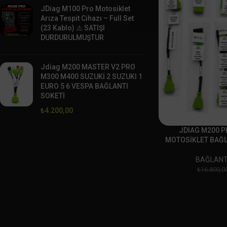
JDiag M100 Pro Motosiklet
Arıza Tespit Cihazı – Full Set
(23 Kablo) ⚠️ SATIŞI
DURDURULMUŞTUR
Jdiag M200 MASTER V2 PRO
M300 M400 SUZUKİ 2 SUZUKI 1
EURO 5 6 VESPA BAĞLANTI
SOKETİ
₺
4.200,00
JDIAG M200 P
MOTOSİKLET BAĞL
BAĞLANT
₺
16.800,0