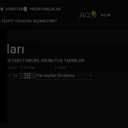
R
SOKETLER
YEDEK PARÇALAR
0
₺
0,00
 TESPIT CIHAZINI SEÇMELIYIM?
nları
R
OBDSTAR
OTOMOBİL GRUBU
TUŞ TAKIMLARI
2 Ürünler
7 Ürünler
1 Ürün
18
24