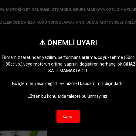
MOTOSİKLET GRUBU
OTOMOBİL GRUBU
MARKAYA ÖZEL CIHAZLA
MELERI
OBD2 ARIZA KODU SORGULAMA
HANGI JDIAG MOTOSIKLET ARIZA
⚠️ ÖNEMLİ UYARI
let arıza tespit ekipma
Firmamız tarafından yazılım, performans artırma, cc yükseltme (50cc
→ 80cc vb.) veya motorun orijinal yapısını değiştiren herhangi bir CİHAZ
SATANLAR
JDIAG CIHAZLARI
MARKAYA ÖZEL CIHAZLAR
MOTOMASTE
SATILMAMAKTADIR.
n
11 Ürünler
5 Ürünler
0 Ürün
otosiklet arıza tespit ekipmanları” olarak etiketlendi
Göster
9
12
Bu işlemler yasal değildir ve hizmet kapsamımız dışındadır.
Lütfen bu konularda talepte bulunmayınız.
Kapat