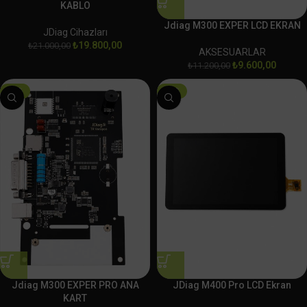
KABLO
Jdiag M300 EXPER LCD EKRAN
JDiag Cihazları
₺
19.800,00
₺
21.000,00
AKSESUARLAR
₺
9.600,00
₺
11.200,00
-13%
-11%
Jdiag M300 EXPER PRO ANA
JDiag M400 Pro LCD Ekran
KART