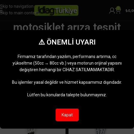
Skip to navigation
0
₺
0,0
Skip to main content
motosiklet arıza tespit
cihazı
⚠️ ÖNEMLİ UYARI
Kategoriler
Ana Sayfa
Ürünler “motosiklet arıza tespit cihazı” olarak etiketlendi
Firmamız tarafından yazılım, performans artırma, cc
11 sonucun tümü gösteriliyor
yükseltme (50cc → 80cc vb.) veya motorun orijinal yapısını
değiştiren herhangi bir CİHAZ SATILMAMAKTADIR.
Kenar çubuğunu göster
Bu işlemler yasal değildir ve hizmet kapsamımız dışındadır.
Lütfen bu konularda talepte bulunmayınız.
Kapat