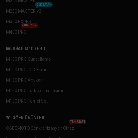
M200 MASTER
ÇOK SATAN
M200 MASTER v2
M300 EXPER
YENI ÜRÜN
M400 PRO
📟 JDIAG M100 PRO
M100 PRO Güncelleme
M100 PRO LCD Ekran
M100 PRO Anakart
M100 PRO Türkçe Tuş Takımı
M100 PRO Temel Set
🔌 DIĞER ÜRÜNLER
YENI ÜRÜN
OBDEMOTO Senkronizasyon Cihazı