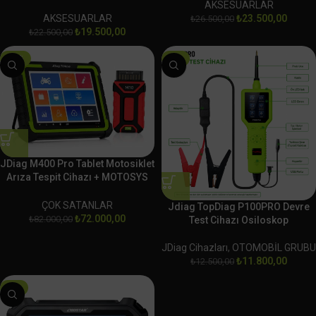
AKSESUARLAR
AKSESUARLAR
₺
23.500,00
₺
26.500,00
₺
19.500,00
₺
22.500,00
-12%
-6%
JDiag M400 Pro Tablet Motosiklet
Arıza Tespit Cihazı + MOTOSYS
M10 Hediye
ÇOK SATANLAR
Jdiag TopDiag P100PRO Devre
₺
72.000,00
₺
82.000,00
Test Cihazı Osiloskop
JDiag Cihazları
,
OTOMOBİL GRUBU
₺
11.800,00
₺
12.500,00
-3%