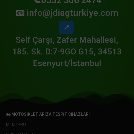
📞0532 306 2474
📧
info@jdiagturkiye.com
📍
Self Çarşı, Zafer Mahallesi,
185. Sk. D:7-9GO G15, 34513
Esenyurt/İstanbul
🏍️ MOTOSIKLET ARIZA TESPIT CIHAZLARI
M100 PRO