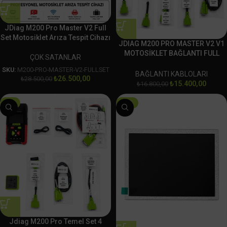
JDiag M200 Pro Master V2 Full
Set Motosiklet Arıza Tespit Cihazı
JDIAG M200 PRO MASTER V2 V1
MOTOSİKLET BAĞLANTI FULL
ÇOK SATANLAR
SOKET SET
SKU:
M200-PRO-MASTER-V2-FULLSET
BAĞLANTI KABLOLARI
₺
26.500,00
₺
28.500,00
₺
15.400,00
₺
16.800,00
-6%
-14%
Jdiag M200 Pro Temel Set 4