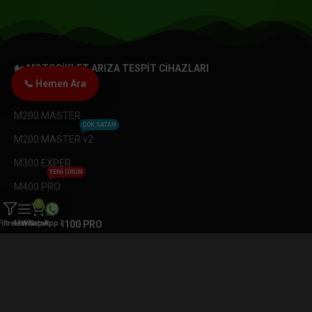
🏍️ MOTOSIKLET ARIZA TESPIT CIHAZLARI
📞 Hemen Ara
M100 PRO
M200 MASTER
ÇOK SATAN
M200 MASTER v2
M300 EXPER
YENI ÜRÜN
M400 PRO
0
📟 JDIAG M100 PRO
Filtreler
Menü
WhatsApp Destek
Sepet
M100 PRO Güncelleme
M100 PRO LCD Ekran
M100 PRO Anakart