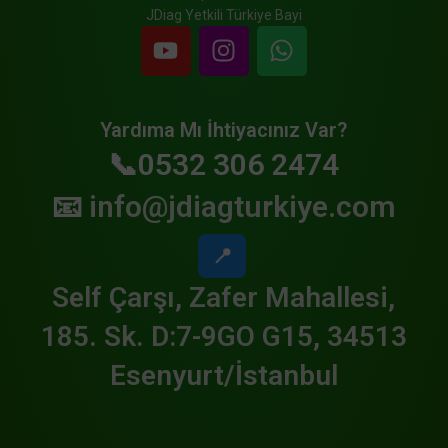
JDiag Yetkili Türkiye Bayi
Yardıma Mı İhtiyacınız Var?
📞0532 306 2474
📧
info@jdiagturkiye.com
📍
Self Çarşı, Zafer Mahallesi,
185. Sk. D:7-9GO G15, 34513
Esenyurt/İstanbul