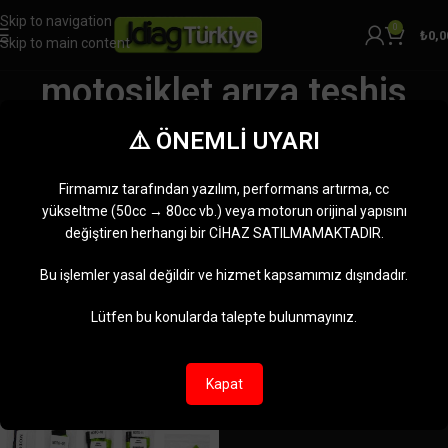
Skip to navigation
0
₺
0,0
Skip to main content
motosiklet arıza teşhis
sistemi
⚠️ ÖNEMLİ UYARI
Kategoriler
Ana Sayfa
Ürünler “motosiklet arıza teşhis sistemi” olarak etiketlendi
Firmamız tarafından yazılım, performans artırma, cc
Tek bir sonuç gösteriliyor
yükseltme (50cc → 80cc vb.) veya motorun orijinal yapısını
değiştiren herhangi bir CİHAZ SATILMAMAKTADIR.
Kenar çubuğunu göster
Bu işlemler yasal değildir ve hizmet kapsamımız dışındadır.
-8%
Lütfen bu konularda talepte bulunmayınız.
Kapat