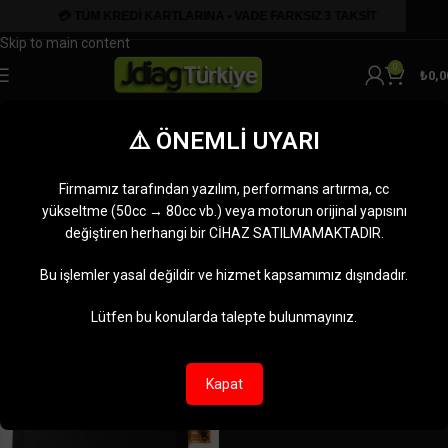
Skip to navigation
Skip to main content
0
₺
0,0
M400 LCD Değişimi
⚠️ ÖNEMLİ UYARI
Kategoriler
Ana Sayfa
Ürünler “M400 LCD Değişimi” olarak etiketlendi
Firmamız tarafından yazılım, performans artırma, cc
Tek bir sonuç gösteriliyor
yükseltme (50cc → 80cc vb.) veya motorun orijinal yapısını
değiştiren herhangi bir CİHAZ SATILMAMAKTADIR.
Kenar çubuğunu göster
Bu işlemler yasal değildir ve hizmet kapsamımız dışındadır.
-11%
Lütfen bu konularda talepte bulunmayınız.
Kapat