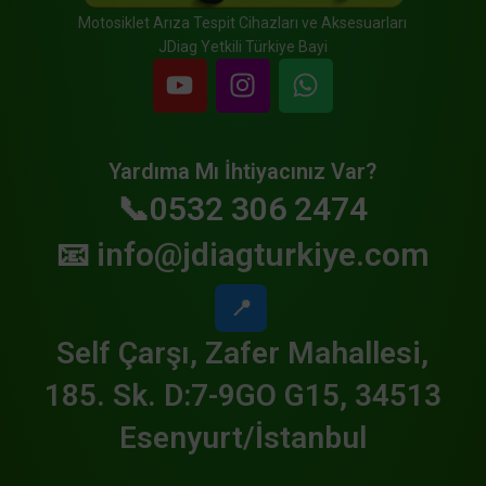
Motosiklet Arıza Tespit Cihazları ve Aksesuarları
JDiag Yetkili Türkiye Bayi
Yardıma Mı İhtiyacınız Var?
📞0532 306 2474
📧
info@jdiagturkiye.com
📍
Self Çarşı, Zafer Mahallesi,
185. Sk. D:7-9GO G15, 34513
Esenyurt/İstanbul