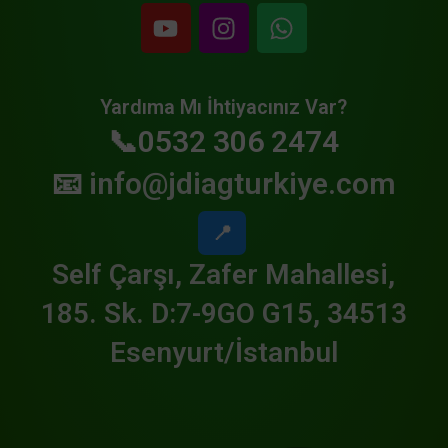
Yardıma Mı İhtiyacınız Var?
📞0532 306 2474
📧
info@jdiagturkiye.com
📍
Self Çarşı, Zafer Mahallesi,
185. Sk. D:7-9GO G15, 34513
Esenyurt/İstanbul