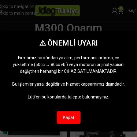
Skip to navigation
0
₺
0,0
Skip to main content
M300 Onarım
Kategoriler
⚠️ ÖNEMLİ UYARI
Ana Sayfa
Ürünler “M300 Onarım” olarak etiketlendi
2 sonucun tümü gösteriliyor
Firmamız tarafından yazılım, performans artırma, cc
Kenar çubuğunu göster
yükseltme (50cc → 80cc vb.) veya motorun orijinal yapısını
değiştiren herhangi bir CİHAZ SATILMAMAKTADIR.
-14%
-13%
Bu işlemler yasal değildir ve hizmet kapsamımız dışındadır.
Lütfen bu konularda talepte bulunmayınız.
Kapat