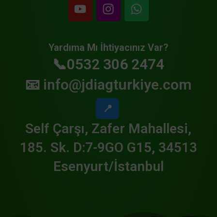
Yardıma Mı İhtiyacınız Var?
📞0532 306 2474
📧
info@jdiagturkiye.com
📍
Self Çarşı, Zafer Mahallesi,
185. Sk. D:7-9GO G15, 34513
Esenyurt/İstanbul