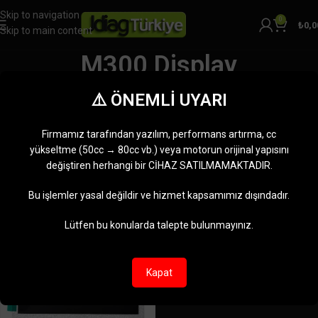
Skip to navigation
0
₺
0,0
Skip to main content
M300 Display
Kategoriler
⚠️ ÖNEMLİ UYARI
Ana Sayfa
Ürünler “M300 Display” olarak etiketlendi
Tek bir sonuç gösteriliyor
Firmamız tarafından yazılım, performans artırma, cc
Kenar çubuğunu göster
yükseltme (50cc → 80cc vb.) veya motorun orijinal yapısını
değiştiren herhangi bir CİHAZ SATILMAMAKTADIR.
-14%
Bu işlemler yasal değildir ve hizmet kapsamımız dışındadır.
Lütfen bu konularda talepte bulunmayınız.
Kapat