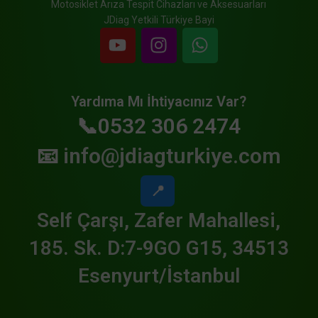
Motosiklet Arıza Tespit Cihazları ve Aksesuarları
JDiag Yetkili Türkiye Bayi
Yardıma Mı İhtiyacınız Var?
📞0532 306 2474
📧
info@jdiagturkiye.com
📍
Self Çarşı, Zafer Mahallesi,
185. Sk. D:7-9GO G15, 34513
Esenyurt/İstanbul