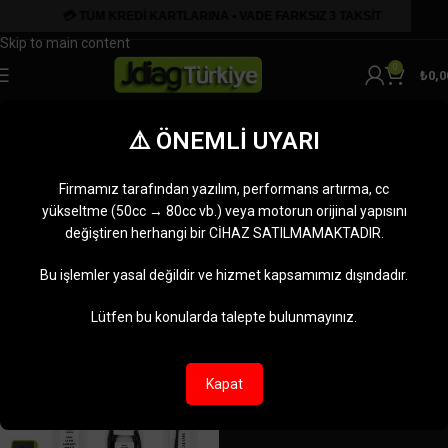
Skip to navigation
Skip to main content
0
₺
0,0
M200 Pro Temel Set
⚠️ ÖNEMLİ UYARI
Kategoriler
Ana Sayfa
Ürünler “M200 Pro Temel Set” olarak etiketlendi
Firmamız tarafından yazılım, performans artırma, cc
Tek bir sonuç gösteriliyor
yükseltme (50cc → 80cc vb.) veya motorun orijinal yapısını
değiştiren herhangi bir CİHAZ SATILMAMAKTADIR.
Kenar çubuğunu göster
Bu işlemler yasal değildir ve hizmet kapsamımız dışındadır.
-6%
Lütfen bu konularda talepte bulunmayınız.
Kapat