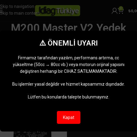
Skip to navigation
0
₺
0,0
Skip to main content
M200 Master V2 Yedek
Parça
⚠️ ÖNEMLİ UYARI
Kategoriler
Ana Sayfa
Ürünler “M200 Master V2 Yedek Parça” olarak etiketlendi
Firmamız tarafından yazılım, performans artırma, cc
Tek bir sonuç gösteriliyor
yükseltme (50cc → 80cc vb.) veya motorun orijinal yapısını
değiştiren herhangi bir CİHAZ SATILMAMAKTADIR.
Kenar çubuğunu göster
Bu işlemler yasal değildir ve hizmet kapsamımız dışındadır.
-22%
Lütfen bu konularda talepte bulunmayınız.
Kapat