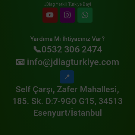
JDiag Yetkili Türkiye Bayi
Yardıma Mı İhtiyacınız Var?
📞0532 306 2474
📧
info@jdiagturkiye.com
📍
Self Çarşı, Zafer Mahallesi,
185. Sk. D:7-9GO G15, 34513
Esenyurt/İstanbul