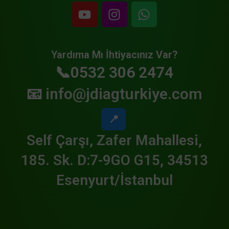
Yardıma Mı İhtiyacınız Var?
📞0532 306 2474
📧
info@jdiagturkiye.com
📍
Self Çarşı, Zafer Mahallesi,
185. Sk. D:7-9GO G15, 34513
Esenyurt/İstanbul