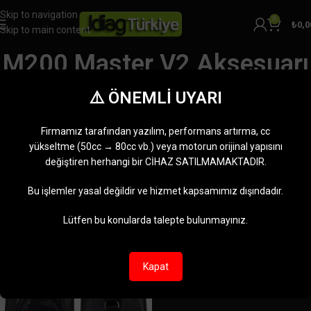
Skip to navigation
0
₺
0,0
Skip to main content
M200 Master V2 Aksesuarı
Kategoriler
⚠️ ÖNEMLİ UYARI
Ana Sayfa
Ürünler “M200 Master V2 Aksesuarı” olarak etiketlendi
Tek bir sonuç gösteriliyor
Firmamız tarafından yazılım, performans artırma, cc
Kenar çubuğunu göster
yükseltme (50cc → 80cc vb.) veya motorun orijinal yapısını
değiştiren herhangi bir CİHAZ SATILMAMAKTADIR.
-28%
Bu işlemler yasal değildir ve hizmet kapsamımız dışındadır.
Lütfen bu konularda talepte bulunmayınız.
Kapat