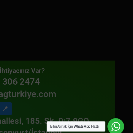
İhtiyacınız Var?
 306 2474
agturkiye.com
📍
allesi, 185. Sk. D:7-9GO
Bilgi Almak İçin
WhatsApp Hattı
senyurt/İstanbul