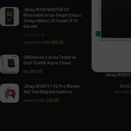
JDiag M200 MASTER V2
Motosiklet Arıza Tespit Cihazı |
Türkçe Menü | 25 Soket | 3 Yıl
Garanti
₺
26.500,00
₺
28.000,00
OBDeleven 3 Arıza Tespit ve
Gizli Özellik Açma Cihazı
₺
6.200,00
Jdiag M300 
AKSE
JDiag M200 V1 V2 Pro Master
Akü Test Bağlantı Kablosu
₺
11.200,
₺
3.200,00
₺
3.800,00