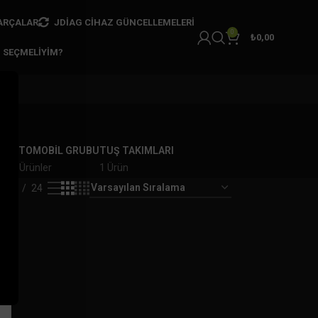
ARÇALAR
JDIAG CIHAZ GÜNCELLEMELERI
0
₺
0,00
I SEÇMELIYIM?
AR
OTOMOBİL GRUBU
TUŞ TAKIMLARI
er
7 Ürünler
1 Ürün
18
24