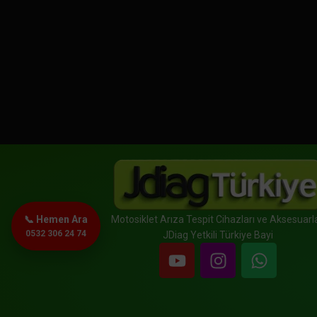
📞 Hemen Ara
Motosiklet Arıza Tespit Cihazları ve Aksesuarla
0532 306 24 74
JDiag Yetkili Türkiye Bayi