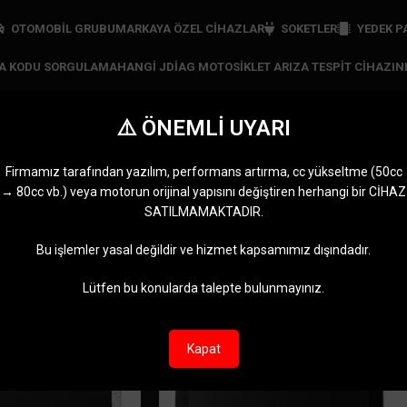
OTOMOBİL GRUBU
MARKAYA ÖZEL CIHAZLAR
SOKETLER
YEDEK P
ZA KODU SORGULAMA
HANGI JDIAG MOTOSIKLET ARIZA TESPIT CIHAZIN
⚠️ ÖNEMLİ UYARI
LCD Display
Firmamız tarafından yazılım, performans artırma, cc yükseltme (50cc
→ 80cc vb.) veya motorun orijinal yapısını değiştiren herhangi bir CİHAZ
RI
JDIAG CIHAZLARI
MARKAYA ÖZEL CIHAZLAR
MOTOMASTER
OBDST
SATILMAMAKTADIR.
11 Ürünler
5 Ürünler
0 Ürün
2 Ürünl
CD Display” olarak etiketlendi
Göster
9
12
Bu işlemler yasal değildir ve hizmet kapsamımız dışındadır.
Lütfen bu konularda talepte bulunmayınız.
-11%
Kapat