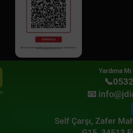
Yardıma Mı 
📞0532
📧
info@jdi
rı
Self Çarşı, Zafer Mah
G15, 34513 E