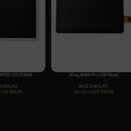
EXPER LCD EKRAN
JDiag M400 Pro LCD Ekran
SUARLAR
AKSESUARLAR
₺
9.600,00
₺
23.500,00
00
₺
26.500,00