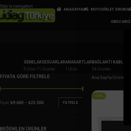
Skip to navigation
ANASAYFA
MOTOSİKLET GRUBU
Skip to main content
OBD2 ARI
GENEL
AKSESUARLAR
ANAKARTLAR
BAĞLANTI KABLOLA
0 Ürün
11 Ürünler
1 Ürün
24 Ürünler
FİYATA GÖRE FİLTRELE
Ana Sayfa
Ürünler “L
-14%
Fiyat:
₺9.600
—
₺23.500
FILTRELE
BEĞENİLEN ÜRÜNLER