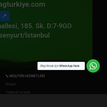
agturkiye.com
📍
allesi, 185. Sk. D:7-9GO
senyurt/İstanbul
Bilgi Almak İçin
WhatsApp Hattı
📞 MÜŞTERI HIZMETLERI
İletişim
Teslimat ve İade
Gizlilik ve Güvenlik