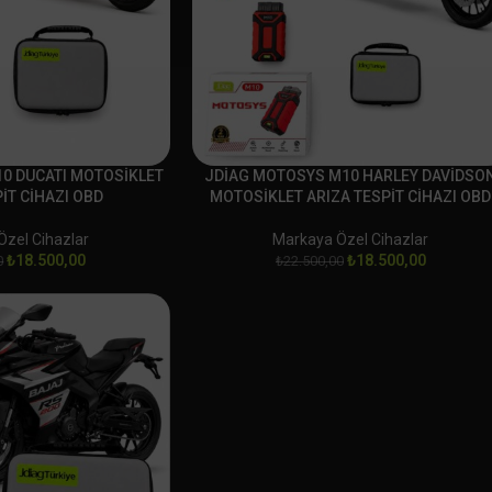
0 DUCATI MOTOSİKLET
JDİAG MOTOSYS M10 HARLEY DAVİDSO
İT CİHAZI OBD
MOTOSİKLET ARIZA TESPİT CİHAZI OBD
zel Cihazlar
Markaya Özel Cihazlar
₺
18.500,00
₺
18.500,00
0
₺
22.500,00