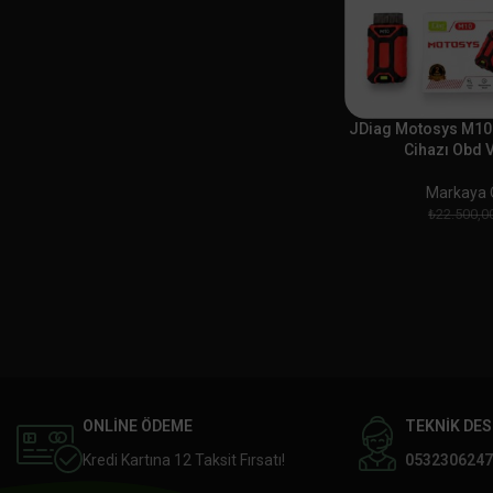
JDiag Motosys M10 M
Cihazı Obd 
Markaya Ö
₺
22.500,0
ONLİNE ÖDEME
TEKNİK DE
Kredi Kartına 12 Taksit Fırsatı!
0532306247