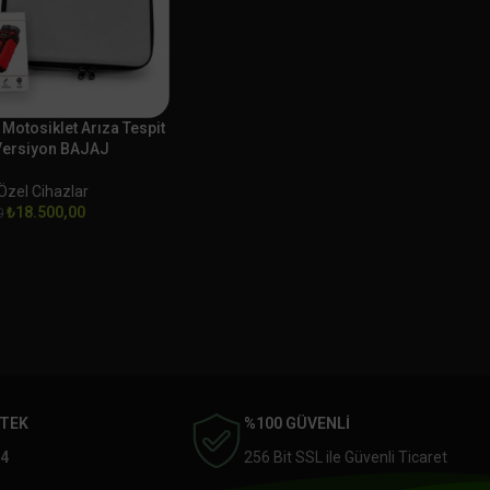
otosiklet Arıza Tespit
Versiyon BAJAJ
zel Cihazlar
₺
18.500,00
0
STEK
%100 GÜVENLİ
4
256 Bit SSL ile Güvenli Ticaret