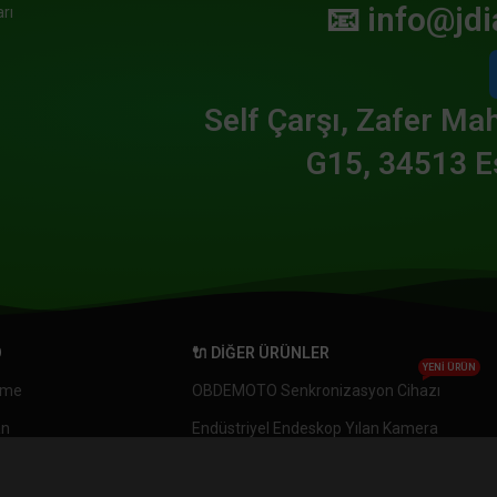
📧
info@jdi
rı
Self Çarşı, Zafer Mah
G15, 34513 E
O
🔌 DIĞER ÜRÜNLER
YENI ÜRÜN
eme
OBDEMOTO Senkronizasyon Cihazı
an
Endüstriyel Endeskop Yılan Kamera
KTM Bağlantı Kablosu OBD2