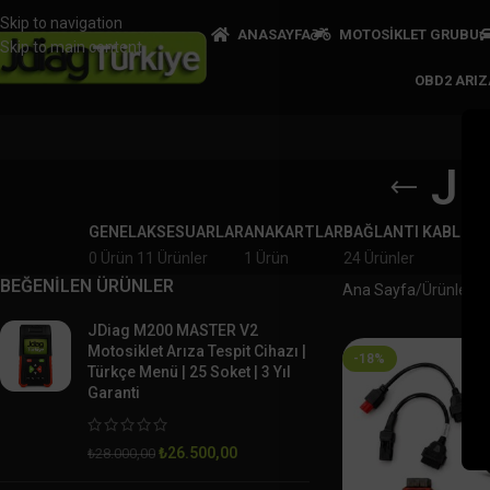
Skip to navigation
ANASAYFA
MOTOSİKLET GRUBU
Skip to main content
OBD2 ARI
JD
GENEL
AKSESUARLAR
ANAKARTLAR
BAĞLANTI KABLOLA
0 Ürün
11 Ürünler
1 Ürün
24 Ürünler
BEĞENİLEN ÜRÜNLER
Ana Sayfa
Ürünler “
JDiag M200 MASTER V2
Motosiklet Arıza Tespit Cihazı |
-18%
Türkçe Menü | 25 Soket | 3 Yıl
Garanti
₺
26.500,00
₺
28.000,00