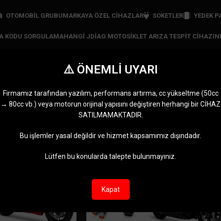
OTOMOBİL GRUBU
MARKAYA ÖZEL CIHAZLAR
SOKETLER
YEDEK P
ZA KODU SORGULAMA
HANGI JDIAG MOTOSIKLET ARIZA TESPIT CIHAZIN
⚠️ ÖNEMLİ UYARI
iag Universal Scanner
Firmamız tarafından yazılım, performans artırma, cc yükseltme (50cc
→ 80cc vb.) veya motorun orijinal yapısını değiştiren herhangi bir CİHAZ
RI
JDIAG CIHAZLARI
MARKAYA ÖZEL CIHAZLAR
MOTOMASTER
OBDST
SATILMAMAKTADIR.
11 Ürünler
5 Ürünler
0 Ürün
2 Ürünl
JDiag Universal Scanner” olarak etiketlendi
Göster
9
12
Bu işlemler yasal değildir ve hizmet kapsamımız dışındadır.
Lütfen bu konularda talepte bulunmayınız.
-18%
Kapat