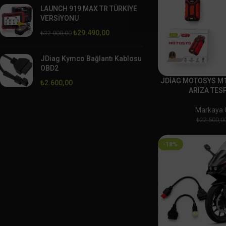
LAUNCH 919 MAX TR TÜRKİYE
VERSİYONU
₺
29.490,00
₺
32.000,00
JDiag Kymco Bağlantı Kablosu
OBD2
JDİAG MOTOSYS M1
₺
2.600,00
ARIZA TESP
Markaya Ö
₺
22.500,0
-18%