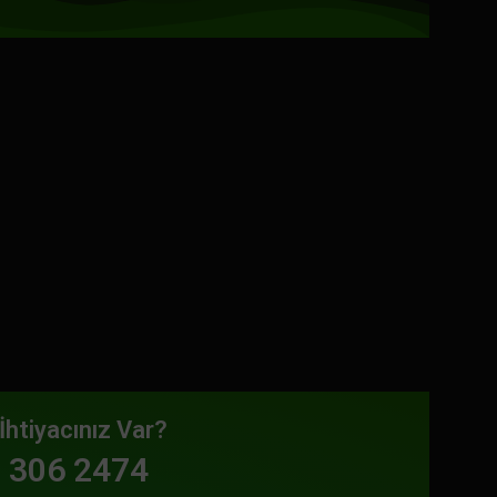
İhtiyacınız Var?
 306 2474