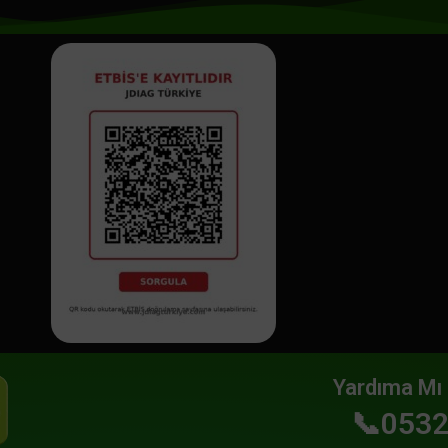
Yardıma Mı 
📞0532