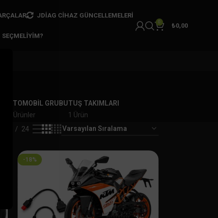
ARÇALAR
JDIAG CIHAZ GÜNCELLEMELERI
0
₺
0,00
I SEÇMELIYIM?
AR
OTOMOBİL GRUBU
TUŞ TAKIMLARI
er
7 Ürünler
1 Ürün
18
24
-18%