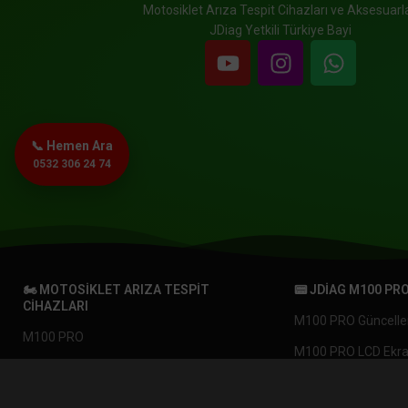
Motosiklet Arıza Tespit Cihazları ve Aksesuarla
JDiag Yetkili Türkiye Bayi
📞 Hemen Ara
0532 306 24 74
🏍️ MOTOSIKLET ARIZA TESPIT
📟 JDIAG M100 PR
CIHAZLARI
M100 PRO Güncell
M100 PRO
M100 PRO LCD Ekr
M200 MASTER
ÇOK SATAN
M100 PRO Anakart
M200 MASTER v2