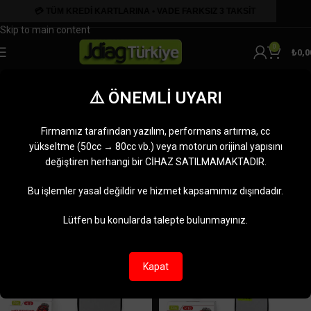
Skip to navigation
Skip to main content
0
₺
0,0
JDiag Türkiye Yetkili Satıcı
⚠️ ÖNEMLİ UYARI
Kategoriler
Ana Sayfa
Ürünler “JDiag Türkiye Yetkili Satıcı” olarak etiketlendi
Firmamız tarafından yazılım, performans artırma, cc
4 sonucun tümü gösteriliyor
yükseltme (50cc → 80cc vb.) veya motorun orijinal yapısını
değiştiren herhangi bir CİHAZ SATILMAMAKTADIR.
Kenar çubuğunu göster
Bu işlemler yasal değildir ve hizmet kapsamımız dışındadır.
-18%
-18%
Lütfen bu konularda talepte bulunmayınız.
Kapat