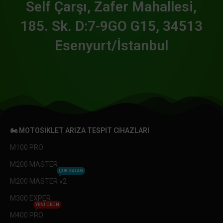
Self Çarşı, Zafer Mahallesi,
185. Sk. D:7-9GO G15, 34513
Esenyurt/İstanbul
🏍️ MOTOSIKLET ARIZA TESPIT CIHAZLARI
M100 PRO
M200 MASTER
ÇOK SATAN
M200 MASTER v2
M300 EXPER
YENI ÜRÜN
M400 PRO