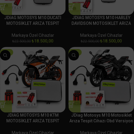
JDİAG MOTOSYS M10 DUCATI
JDİAG MOTOSYS M10 HARLEY
MOTOSİKLET ARIZA TESPİT
DAVİDSON MOTOSİKLET ARIZA
CİHAZI OBD
TESPİT CİHAZI OBD
Markaya Özel Cihazlar
Markaya Özel Cihazlar
₺
18.500,00
₺
18.500,00
₺
22.500,00
₺
22.500,00
-18%
-18%
JDİAG MOTOSYS M10 KTM
JDiag Motosys M10 Motosiklet
MOTOSİKLET ARIZA TESPİT
Arıza Tespit Cihazı Obd Versiyon
CİHAZI OBD
BAJAJ
Markaya Özel Cihazlar
Markaya Özel Cihazlar