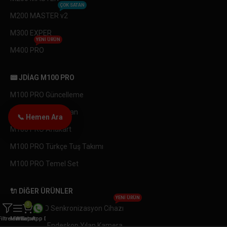
ÇOK SATAN
M200 MASTER v2
M300 EXPER
YENI ÜRÜN
M400 PRO
📟 JDIAG M100 PRO
M100 PRO Güncelleme
M100 PRO LCD Ekran
📞 Hemen Ara
M100 PRO Anakart
M100 PRO Türkçe Tuş Takımı
M100 PRO Temel Set
🔌 DIĞER ÜRÜNLER
YENI ÜRÜN
0
OBDEMOTO Senkronizasyon Cihazı
Filtreler
Menü
WhatsApp Destek
Sepet
Endüstriyel Endeskop Yılan Kamera