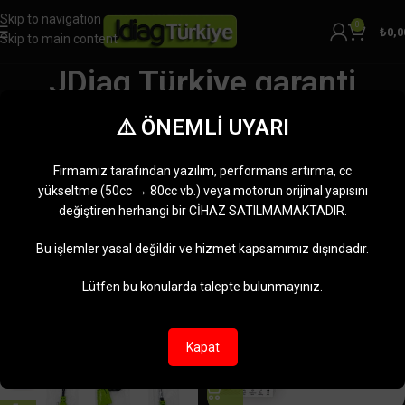
Skip to navigation
0
₺
0,0
Skip to main content
JDiag Türkiye garanti
Kategoriler
⚠️ ÖNEMLİ UYARI
Ana Sayfa
Ürünler “JDiag Türkiye garanti” olarak etiketlendi
5 sonucun tümü gösteriliyor
Firmamız tarafından yazılım, performans artırma, cc
Kenar çubuğunu göster
yükseltme (50cc → 80cc vb.) veya motorun orijinal yapısını
değiştiren herhangi bir CİHAZ SATILMAMAKTADIR.
-6%
-18%
Bu işlemler yasal değildir ve hizmet kapsamımız dışındadır.
Lütfen bu konularda talepte bulunmayınız.
Kapat