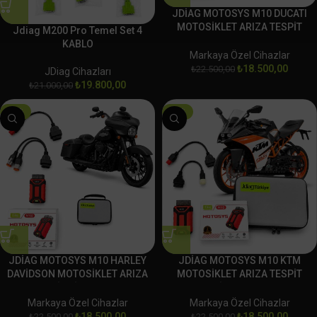
JDİAG MOTOSYS M10 DUCATI
MOTOSİKLET ARIZA TESPİT
Jdiag M200 Pro Temel Set 4
CİHAZI OBD
KABLO
Markaya Özel Cihazlar
₺
18.500,00
₺
22.500,00
JDiag Cihazları
₺
19.800,00
₺
21.000,00
-18%
-18%
JDİAG MOTOSYS M10 HARLEY
JDİAG MOTOSYS M10 KTM
DAVİDSON MOTOSİKLET ARIZA
MOTOSİKLET ARIZA TESPİT
TESPİT CİHAZI OBD
CİHAZI OBD
Markaya Özel Cihazlar
Markaya Özel Cihazlar
₺
18.500,00
₺
18.500,00
₺
22.500,00
₺
22.500,00