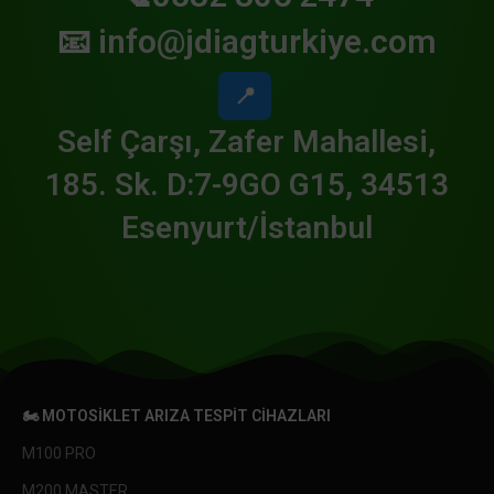
📧
info@jdiagturkiye.com
📍
Self Çarşı, Zafer Mahallesi,
185. Sk. D:7-9GO G15, 34513
Esenyurt/İstanbul
🏍️ MOTOSIKLET ARIZA TESPIT CIHAZLARI
M100 PRO
M200 MASTER