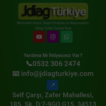
Motosiklet Arıza Tespit Cihazları ve Aksesuarları
JDiag Yetkili Türkiye Bayi
Yardıma Mı İhtiyacınız Var?
📞0532 306 2474
📧
info@jdiagturkiye.com
📍
Self Çarşı, Zafer Mahallesi,
185. Sk. D:7-9GO G15, 34513