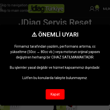
Skip to navigation
0
₺
0,0
Skip to main content
JDiag Servis Reset
Kategoriler
⚠️ ÖNEMLİ UYARI
Ana Sayfa
Ürünler “JDiag Servis Reset” olarak etiketlendi
4 sonucun tümü gösteriliyor
Firmamız tarafından yazılım, performans artırma, cc
Kenar çubuğunu göster
yükseltme (50cc → 80cc vb.) veya motorun orijinal yapısını
değiştiren herhangi bir CİHAZ SATILMAMAKTADIR.
-18%
-18%
Bu işlemler yasal değildir ve hizmet kapsamımız dışındadır.
Lütfen bu konularda talepte bulunmayınız.
Kapat