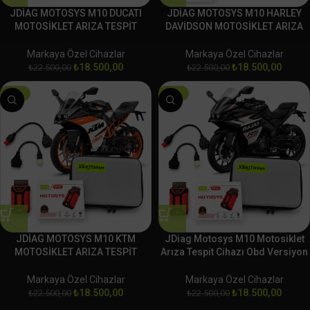
JDİAG MOTOSYS M10 DUCATI
JDİAG MOTOSYS M10 HARLEY
MOTOSİKLET ARIZA TESPİT
DAVİDSON MOTOSİKLET ARIZA
CİHAZI OBD
TESPİT CİHAZI OBD
Markaya Özel Cihazlar
Markaya Özel Cihazlar
₺
18.500,00
₺
18.500,00
₺
22.500,00
₺
22.500,00
-18%
-18%
JDİAG MOTOSYS M10 KTM
JDiag Motosys M10 Motosiklet
MOTOSİKLET ARIZA TESPİT
Arıza Tespit Cihazı Obd Versiyon
CİHAZI OBD
BAJAJ
Markaya Özel Cihazlar
Markaya Özel Cihazlar
₺
18.500,00
₺
18.500,00
₺
22.500,00
₺
22.500,00