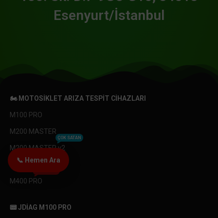
Esenyurt/İstanbul
🏍️ MOTOSIKLET ARIZA TESPIT CIHAZLARI
M100 PRO
M200 MASTER
ÇOK SATAN
M200 MASTER v2
📞 Hemen Ara
M300 EXPER
YENI ÜRÜN
M400 PRO
📟 JDIAG M100 PRO