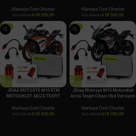
CİHAZI OBD
TESPİT CİHAZI OBD
Markaya Özel Cihazlar
Markaya Özel Cihazlar
₺
18.500,00
₺
18.500,00
₺
22.500,00
₺
22.500,00
-18%
-18%
JDİAG MOTOSYS M10 KTM
JDiag Motosys M10 Motosiklet
MOTOSİKLET ARIZA TESPİT
Arıza Tespit Cihazı Obd Versiyon
CİHAZI OBD
BAJAJ
Markaya Özel Cihazlar
Markaya Özel Cihazlar
₺
18.500,00
₺
18.500,00
₺
22.500,00
₺
22.500,00