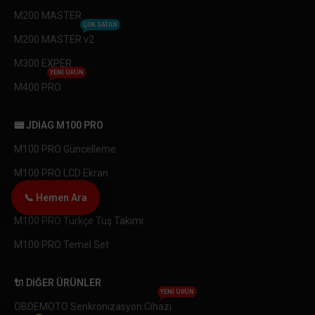
M200 MASTER
ÇOK SATAN
M200 MASTER v2
M300 EXPER
YENI ÜRÜN
M400 PRO
📟 JDIAG M100 PRO
M100 PRO Güncelleme
M100 PRO LCD Ekran
M100 PRO Anakart
📞 Hemen Ara
M100 PRO Türkçe Tuş Takımı
M100 PRO Temel Set
🔌 DIĞER ÜRÜNLER
YENI ÜRÜN
OBDEMOTO Senkronizasyon Cihazı