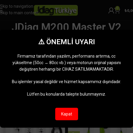
Skip to navigation
0
₺
0,0
Skip to main content
JDiag M200 Master V2
Kategoriler
⚠️ ÖNEMLİ UYARI
Ana Sayfa
Ürünler “JDiag M200 Master V2” olarak etiketlendi
6 sonucun tümü gösteriliyor
Firmamız tarafından yazılım, performans artırma, cc
Kenar çubuğunu göster
yükseltme (50cc → 80cc vb.) veya motorun orijinal yapısını
değiştiren herhangi bir CİHAZ SATILMAMAKTADIR.
-8%
-6%
Bu işlemler yasal değildir ve hizmet kapsamımız dışındadır.
Lütfen bu konularda talepte bulunmayınız.
Kapat