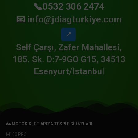
📞0532 306 2474
📧
info@jdiagturkiye.com
📍
Self Çarşı, Zafer Mahallesi,
185. Sk. D:7-9GO G15, 34513
Esenyurt/İstanbul
🏍️ MOTOSIKLET ARIZA TESPIT CIHAZLARI
M100 PRO