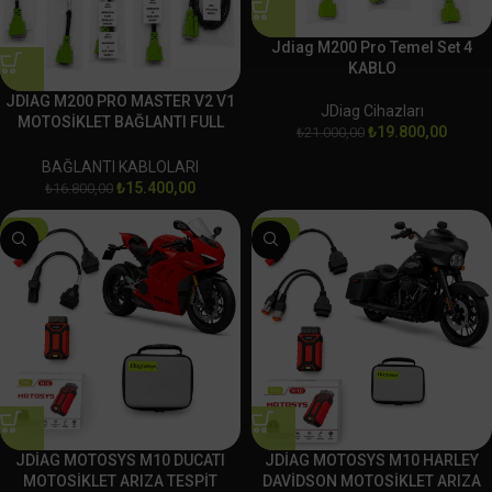
Jdiag M200 Pro Temel Set 4
KABLO
JDIAG M200 PRO MASTER V2 V1
JDiag Cihazları
MOTOSİKLET BAĞLANTI FULL
₺
19.800,00
₺
21.000,00
SOKET SET
BAĞLANTI KABLOLARI
₺
15.400,00
₺
16.800,00
-18%
-18%
JDİAG MOTOSYS M10 DUCATI
JDİAG MOTOSYS M10 HARLEY
MOTOSİKLET ARIZA TESPİT
DAVİDSON MOTOSİKLET ARIZA