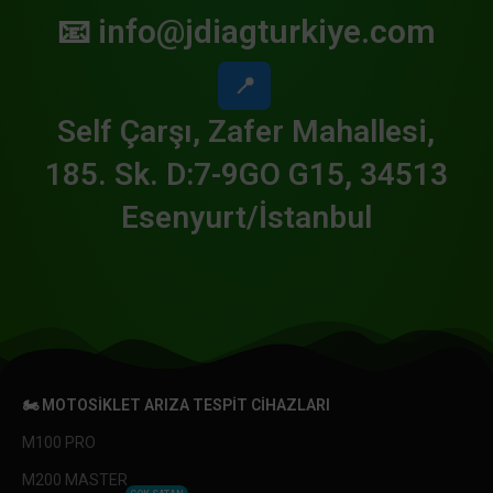
📧
info@jdiagturkiye.com
📍
Self Çarşı, Zafer Mahallesi,
185. Sk. D:7-9GO G15, 34513
Esenyurt/İstanbul
🏍️ MOTOSIKLET ARIZA TESPIT CIHAZLARI
M100 PRO
M200 MASTER