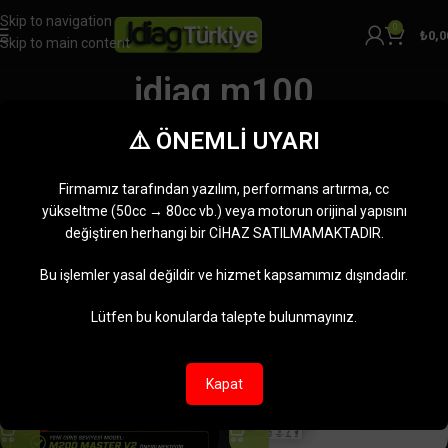
Skip to navigation
0
₺
0,0
Skip to main content
jdiag m100
Kategoriler
⚠️ ÖNEMLİ UYARI
Ana Sayfa
Ürünler “jdiag m100” olarak etiketlendi
5 sonucun tümü gösteriliyor
Firmamız tarafından yazılım, performans artırma, cc
Kenar çubuğunu göster
yükseltme (50cc → 80cc vb.) veya motorun orijinal yapısını
değiştiren herhangi bir CİHAZ SATILMAMAKTADIR.
-18%
Bu işlemler yasal değildir ve hizmet kapsamımız dışındadır.
Lütfen bu konularda talepte bulunmayınız.
Kapat