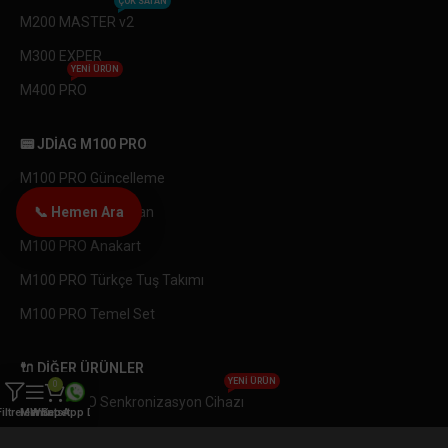
ÇOK SATAN
M200 MASTER v2
M300 EXPER
YENI ÜRÜN
M400 PRO
📟 JDIAG M100 PRO
M100 PRO Güncelleme
M100 PRO LCD Ekran
📞 Hemen Ara
M100 PRO Anakart
M100 PRO Türkçe Tuş Takımı
M100 PRO Temel Set
🔌 DIĞER ÜRÜNLER
YENI ÜRÜN
0
OBDEMOTO Senkronizasyon Cihazı
Filtreler
Menü
WhatsApp Destek
Sepet
Endüstriyel Endeskop Yılan Kamera