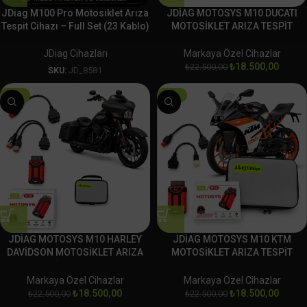
JDiag M100 Pro Motosiklet Arıza
JDİAG MOTOSYS M10 DUCATI
Tespit Cihazı – Full Set (23 Kablo)
MOTOSİKLET ARIZA TESPİT
⚠️ SATIŞI DURDURULMUŞTUR
CİHAZI OBD
JDiag Cihazları
Markaya Özel Cihazlar
₺
18.500,00
₺
22.500,00
SKU:
JD_8581
-18%
-18%
JDİAG MOTOSYS M10 HARLEY
JDİAG MOTOSYS M10 KTM
DAVİDSON MOTOSİKLET ARIZA
MOTOSİKLET ARIZA TESPİT
TESPİT CİHAZI OBD
CİHAZI OBD
Markaya Özel Cihazlar
Markaya Özel Cihazlar
₺
18.500,00
₺
18.500,00
₺
22.500,00
₺
22.500,00