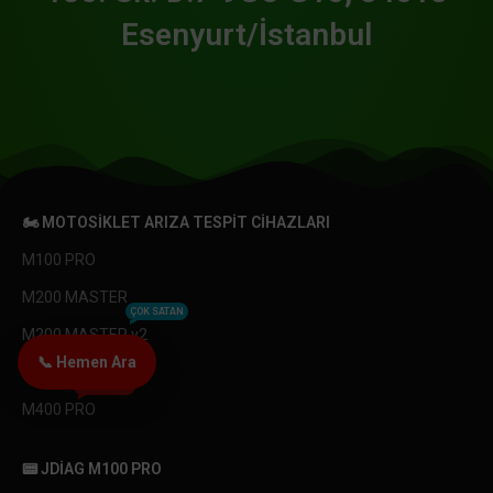
Esenyurt/İstanbul
🏍️ MOTOSIKLET ARIZA TESPIT CIHAZLARI
M100 PRO
M200 MASTER
ÇOK SATAN
M200 MASTER v2
📞 Hemen Ara
M300 EXPER
YENI ÜRÜN
M400 PRO
📟 JDIAG M100 PRO