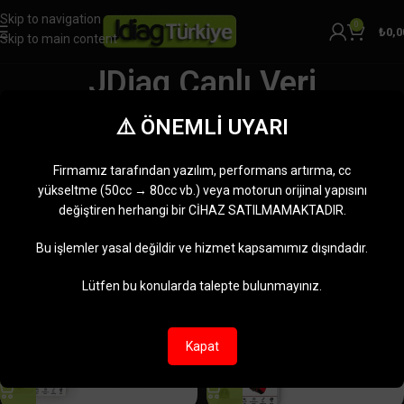
Skip to navigation
0
₺
0,0
Skip to main content
JDiag Canlı Veri
Kategoriler
⚠️ ÖNEMLİ UYARI
Ana Sayfa
Ürünler “JDiag Canlı Veri” olarak etiketlendi
4 sonucun tümü gösteriliyor
Firmamız tarafından yazılım, performans artırma, cc
Kenar çubuğunu göster
yükseltme (50cc → 80cc vb.) veya motorun orijinal yapısını
değiştiren herhangi bir CİHAZ SATILMAMAKTADIR.
-18%
-18%
Bu işlemler yasal değildir ve hizmet kapsamımız dışındadır.
Lütfen bu konularda talepte bulunmayınız.
Kapat