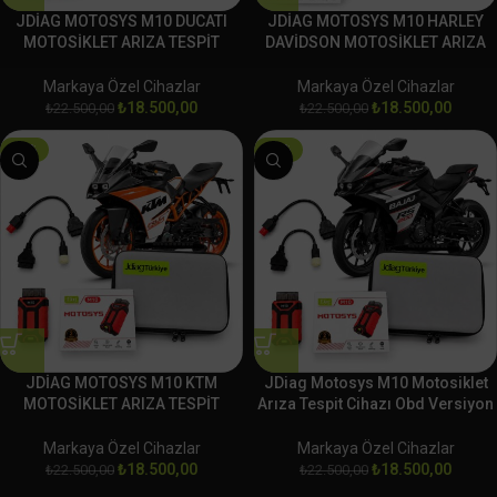
JDİAG MOTOSYS M10 DUCATI
JDİAG MOTOSYS M10 HARLEY
MOTOSİKLET ARIZA TESPİT
DAVİDSON MOTOSİKLET ARIZA
CİHAZI OBD
TESPİT CİHAZI OBD
Markaya Özel Cihazlar
Markaya Özel Cihazlar
₺
18.500,00
₺
18.500,00
₺
22.500,00
₺
22.500,00
-18%
-18%
JDİAG MOTOSYS M10 KTM
JDiag Motosys M10 Motosiklet
MOTOSİKLET ARIZA TESPİT
Arıza Tespit Cihazı Obd Versiyon
CİHAZI OBD
BAJAJ
Markaya Özel Cihazlar
Markaya Özel Cihazlar
₺
18.500,00
₺
18.500,00
₺
22.500,00
₺
22.500,00