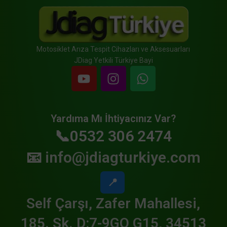
Motosiklet Arıza Tespit Cihazları ve Aksesuarları
JDiag Yetkili Türkiye Bayi
Yardıma Mı İhtiyacınız Var?
📞0532 306 2474
📧
info@jdiagturkiye.com
📍
Self Çarşı, Zafer Mahallesi,
185. Sk. D:7-9GO G15, 34513