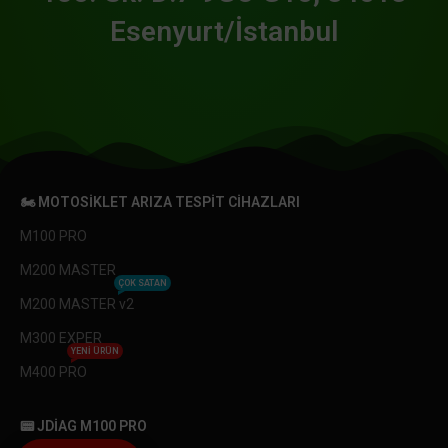
Esenyurt/İstanbul
🏍️ MOTOSIKLET ARIZA TESPIT CIHAZLARI
M100 PRO
M200 MASTER
ÇOK SATAN
M200 MASTER v2
M300 EXPER
YENI ÜRÜN
M400 PRO
📟 JDIAG M100 PRO