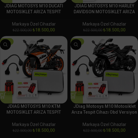
JDİAG MOTOSYS M10 DUCATI
JDİAG MOTOSYS M10 HARLEY
MOTOSİKLET ARIZA TESPİT
DAVİDSON MOTOSİKLET ARIZA
CİHAZI OBD
TESPİT CİHAZI OBD
Markaya Özel Cihazlar
Markaya Özel Cihazlar
₺
18.500,00
₺
18.500,00
₺
22.500,00
₺
22.500,00
-18%
-18%
JDİAG MOTOSYS M10 KTM
JDiag Motosys M10 Motosiklet
MOTOSİKLET ARIZA TESPİT
Arıza Tespit Cihazı Obd Versiyon
CİHAZI OBD
BAJAJ
Markaya Özel Cihazlar
Markaya Özel Cihazlar
₺
18.500,00
₺
18.500,00
₺
22.500,00
₺
22.500,00