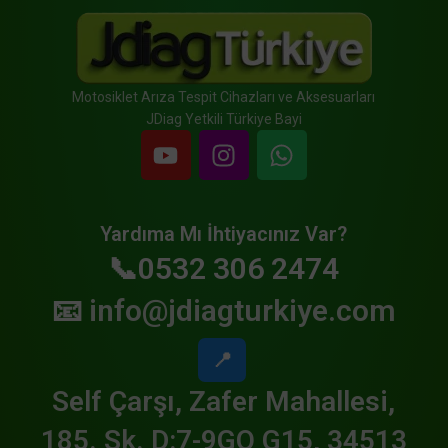
Motosiklet Arıza Tespit Cihazları ve Aksesuarları
JDiag Yetkili Türkiye Bayi
Yardıma Mı İhtiyacınız Var?
📞0532 306 2474
📧
info@jdiagturkiye.com
📍
Self Çarşı, Zafer Mahallesi,
185. Sk. D:7-9GO G15, 34513