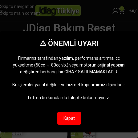
Skip to navigation
0
₺
0,0
Skip to main content
JDiag Bakım Reset
Kategoriler
⚠️ ÖNEMLİ UYARI
Ana Sayfa
Ürünler “JDiag Bakım Reset” olarak etiketlendi
4 sonucun tümü gösteriliyor
Firmamız tarafından yazılım, performans artırma, cc
Kenar çubuğunu göster
yükseltme (50cc → 80cc vb.) veya motorun orijinal yapısını
değiştiren herhangi bir CİHAZ SATILMAMAKTADIR.
-18%
-18%
Bu işlemler yasal değildir ve hizmet kapsamımız dışındadır.
Lütfen bu konularda talepte bulunmayınız.
Kapat