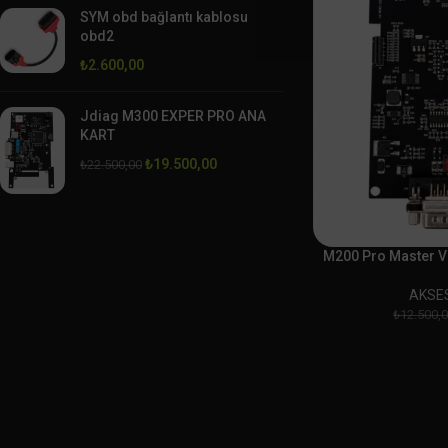
SYM obd bağlantı kablosu
obd2
₺
2.600,00
Jdiag M300 EXPER PRO ANA
KART
₺
19.500,00
₺
22.500,00
M200 Pro Master V2
AKSE
₺
12.500,