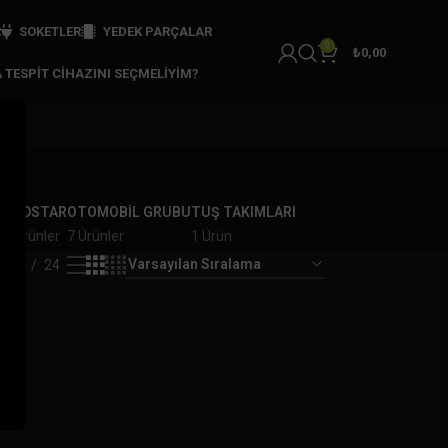
R
SOKETLER
YEDEK PARÇALAR
0
₺
0,00
 TESPIT CIHAZINI SEÇMELIYIM?
R
OBDSTAR
OTOMOBİL GRUBU
TUŞ TAKIMLARI
2 Ürünler
7 Ürünler
1 Ürün
18
24