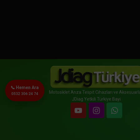
📞 Hemen Ara
Motosiklet Arıza Tespit Cihazları ve Aksesuarla
0532 306 24 74
JDiag Yetkili Türkiye Bayi