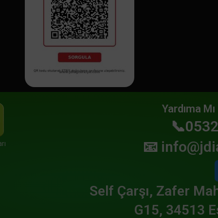
Yardıma Mı 
📞0532
📧
info@jdi
rı
Self Çarşı, Zafer Mah
G15, 34513 E