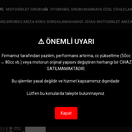
MOTOSİKLET GRUBU
OTOMOBİL GRUBU
MARKAYA ÖZEL CIHAZLA
MELERI
OBD2 ARIZA KODU SORGULAMA
HANGI JDIAG MOTOSIKLET ARIZA
⚠️ ÖNEMLİ UYARI
JDiag Ana Kart
Firmamız tarafından yazılım, performans artırma, cc yükseltme (50cc
→ 80cc vb.) veya motorun orijinal yapısını değiştiren herhangi bir CİHAZ
SATANLAR
JDIAG CIHAZLARI
MARKAYA ÖZEL CIHAZLAR
MOTOMASTE
SATILMAMAKTADIR.
n
11 Ürünler
5 Ürünler
0 Ürün
Diag Ana Kart” olarak etiketlendi
Göster
9
12
Bu işlemler yasal değildir ve hizmet kapsamımız dışındadır.
Lütfen bu konularda talepte bulunmayınız.
Kapat