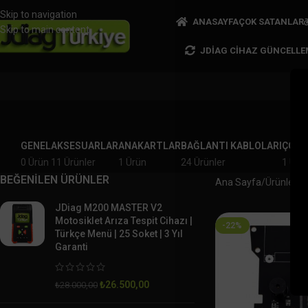
Skip to navigation
ANASAYFA
ÇOK SATANLAR
Skip to main content
JDIAG CIHAZ GÜNCELLE
GENEL
AKSESUARLAR
ANAKARTLAR
BAĞLANTI KABLOLARI
ÇOK 
0 Ürün
11 Ürünler
1 Ürün
24 Ürünler
1 Ürü
BEĞENİLEN ÜRÜNLER
Ana Sayfa
Ürünler “J
JDiag M200 MASTER V2
Motosiklet Arıza Tespit Cihazı |
-22%
Türkçe Menü | 25 Soket | 3 Yıl
Garanti
₺
26.500,00
₺
28.000,00