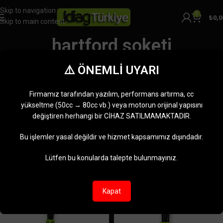
Skip to navigation
0
₺
0,0
Skip to main content
hartford soketi
Kategoriler
⚠️ ÖNEMLİ UYARI
Ana Sayfa
Ürünler “hartford soketi” olarak etiketlendi
2 sonucun tümü gösteriliyor
Firmamız tarafından yazılım, performans artırma, cc
Kenar çubuğunu göster
yükseltme (50cc → 80cc vb.) veya motorun orijinal yapısını
değiştiren herhangi bir CİHAZ SATILMAMAKTADIR.
Bu işlemler yasal değildir ve hizmet kapsamımız dışındadır.
Lütfen bu konularda talepte bulunmayınız.
Kapat