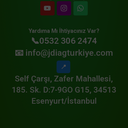
Yardıma Mı İhtiyacınız Var?
📞0532 306 2474
📧
info@jdiagturkiye.com
📍
Self Çarşı, Zafer Mahallesi,
185. Sk. D:7-9GO G15, 34513
Esenyurt/İstanbul