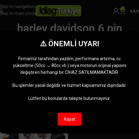
Skip to navigation
0
₺
0,0
Skip to main content
harley davidson 6 pin
bağlantı kablosu
⚠️ ÖNEMLİ UYARI
Kategoriler
Ana Sayfa
Firmamız tarafından yazılım, performans artırma, cc
Ürünler “harley davidson 6 pin bağlantı kablosu” olarak etiketlendi
yükseltme (50cc → 80cc vb.) veya motorun orijinal yapısını
Tek bir sonuç gösteriliyor
değiştiren herhangi bir CİHAZ SATILMAMAKTADIR.
Kenar çubuğunu göster
Bu işlemler yasal değildir ve hizmet kapsamımız dışındadır.
Lütfen bu konularda talepte bulunmayınız.
Kapat