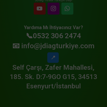
Yardıma Mı İhtiyacınız Var?
📞0532 306 2474
📧
info@jdiagturkiye.com
📍
Self Çarşı, Zafer Mahallesi,
185. Sk. D:7-9GO G15, 34513
Esenyurt/İstanbul