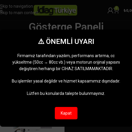
Skip to navigation
0
₺
0,0
Skip to main content
Gösterge Paneli
Programlama
⚠️ ÖNEMLİ UYARI
Kategoriler
Ana Sayfa
Ürünler “Gösterge Paneli Programlama” olarak etiketlendi
Firmamız tarafından yazılım, performans artırma, cc
Tek bir sonuç gösteriliyor
yükseltme (50cc → 80cc vb.) veya motorun orijinal yapısını
değiştiren herhangi bir CİHAZ SATILMAMAKTADIR.
Kenar çubuğunu göster
Bu işlemler yasal değildir ve hizmet kapsamımız dışındadır.
-10%
Lütfen bu konularda talepte bulunmayınız.
TÜKENDI
Kapat