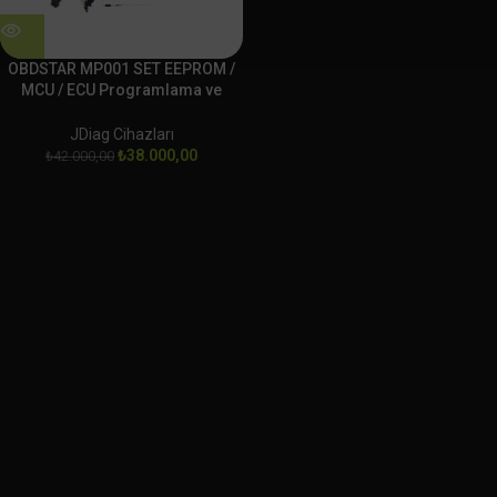
OBDSTAR MP001 SET EEPROM /
MCU / ECU Programlama ve
Klonlama Platformu
JDiag Cihazları
₺
38.000,00
₺
42.000,00