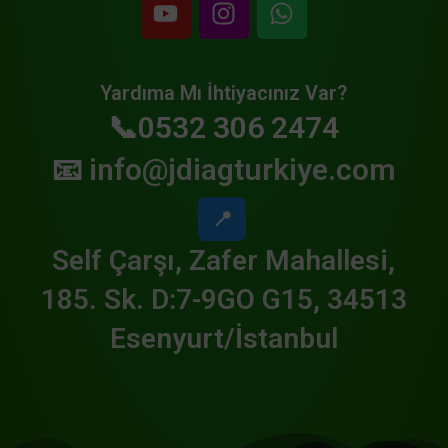
Yardıma Mı İhtiyacınız Var?
📞0532 306 2474
📧
info@jdiagturkiye.com
📍
Self Çarşı, Zafer Mahallesi,
185. Sk. D:7-9GO G15, 34513
Esenyurt/İstanbul