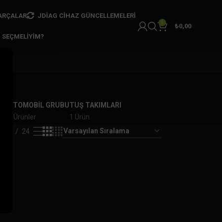
ARÇALAR
JDIAG CIHAZ GÜNCELLEMELERI
0
₺
0,00
I SEÇMELIYIM?
AR
OTOMOBİL GRUBU
TUŞ TAKIMLARI
er
7 Ürünler
1 Ürün
18
24