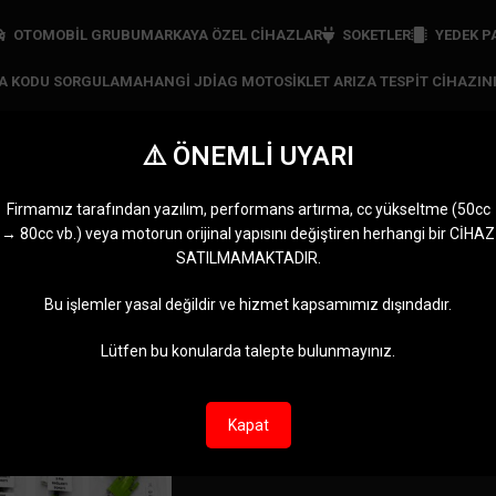
OTOMOBİL GRUBU
MARKAYA ÖZEL CIHAZLAR
SOKETLER
YEDEK P
ZA KODU SORGULAMA
HANGI JDIAG MOTOSIKLET ARIZA TESPIT CIHAZIN
⚠️ ÖNEMLİ UYARI
ro 5 motosiklet soketi
Firmamız tarafından yazılım, performans artırma, cc yükseltme (50cc
→ 80cc vb.) veya motorun orijinal yapısını değiştiren herhangi bir CİHAZ
RI
JDIAG CIHAZLARI
MARKAYA ÖZEL CIHAZLAR
MOTOMASTER
OBDST
SATILMAMAKTADIR.
11 Ürünler
5 Ürünler
0 Ürün
2 Ürünl
uro 5 motosiklet soketi” olarak etiketlendi
Göster
9
12
Bu işlemler yasal değildir ve hizmet kapsamımız dışındadır.
Lütfen bu konularda talepte bulunmayınız.
Kapat