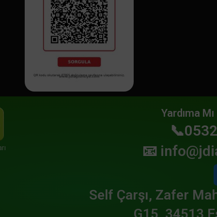
Yardıma Mı 
📞0532
📧
info@jdi
rı
Self Çarşı, Zafer Mah
G15, 34513 E