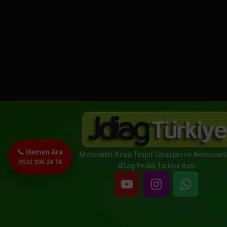
📞 Hemen Ara
Motosiklet Arıza Tespit Cihazları ve Aksesuarla
0532 306 24 74
JDiag Yetkili Türkiye Bayi