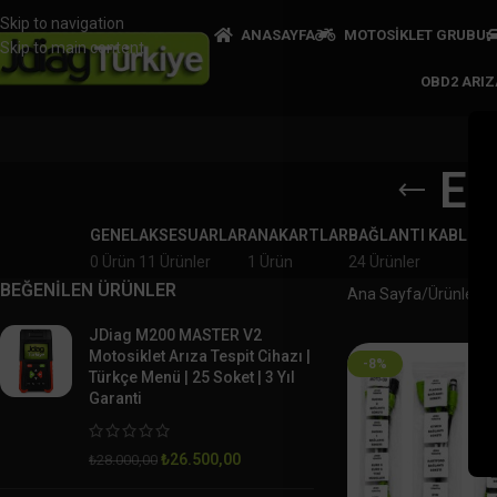
Skip to navigation
ANASAYFA
MOTOSİKLET GRUBU
Skip to main content
OBD2 ARI
Eu
GENEL
AKSESUARLAR
ANAKARTLAR
BAĞLANTI KABLOLA
0 Ürün
11 Ürünler
1 Ürün
24 Ürünler
BEĞENİLEN ÜRÜNLER
Ana Sayfa
Ürünler “E
JDiag M200 MASTER V2
Motosiklet Arıza Tespit Cihazı |
-8%
Türkçe Menü | 25 Soket | 3 Yıl
Garanti
₺
26.500,00
₺
28.000,00