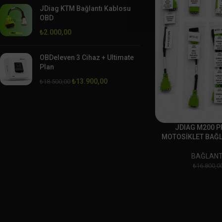
JDiag KTM Bağlantı Kablosu
OBD
₺
2.000,00
OBDeleven 3 Cihaz + Ultimate
Plan
₺
13.900,00
₺
18.500,00
JDIAG M200 P
MOTOSİKLET BAĞL
BAĞLANT
₺
16.800,0