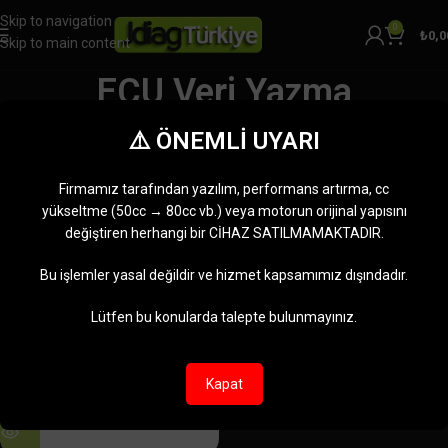
Skip to navigation
0
₺
0,0
Skip to main content
ECU Veri Yazma
Kategoriler
⚠️ ÖNEMLİ UYARI
Ana Sayfa
Ürünler “ECU Veri Yazma” olarak etiketlendi
Tek bir sonuç gösteriliyor
Firmamız tarafından yazılım, performans artırma, cc
Kenar çubuğunu göster
yükseltme (50cc → 80cc vb.) veya motorun orijinal yapısını
değiştiren herhangi bir CİHAZ SATILMAMAKTADIR.
-10%
Bu işlemler yasal değildir ve hizmet kapsamımız dışındadır.
TÜKENDI
Lütfen bu konularda talepte bulunmayınız.
Kapat