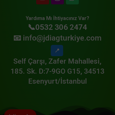
Yardıma Mı İhtiyacınız Var?
📞0532 306 2474
📧
info@jdiagturkiye.com
📍
Self Çarşı, Zafer Mahallesi,
185. Sk. D:7-9GO G15, 34513
Esenyurt/İstanbul