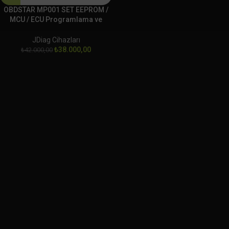
OBDSTAR MP001 SET EEPROM /
MCU / ECU Programlama ve
Klonlama Platformu
JDiag Cihazları
₺
38.000,00
₺
42.000,00