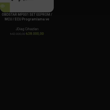
OBDSTAR MP001 SET EEPROM /
MCU / ECU Programlama ve
Klonlama Platformu
JDiag Cihazları
₺
38.000,00
₺
42.000,00