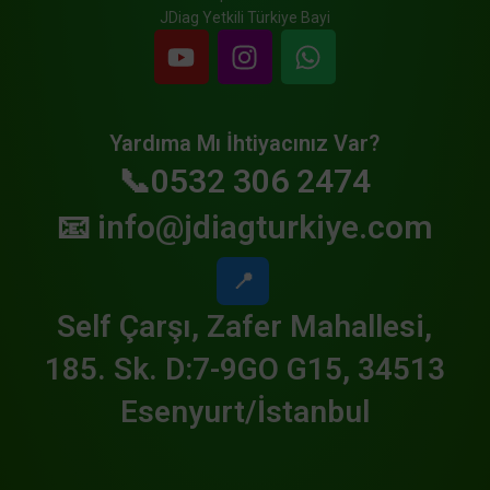
JDiag Yetkili Türkiye Bayi
Yardıma Mı İhtiyacınız Var?
📞0532 306 2474
📧
info@jdiagturkiye.com
📍
Self Çarşı, Zafer Mahallesi,
185. Sk. D:7-9GO G15, 34513
Esenyurt/İstanbul