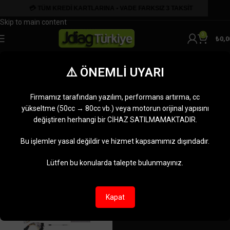
Skip to navigation
Skip to main content
0
₺
0,0
ECU Klonlama
⚠️ ÖNEMLİ UYARI
Kategoriler
Ana Sayfa
Ürünler “ECU Klonlama” olarak etiketlendi
Firmamız tarafından yazılım, performans artırma, cc
Tek bir sonuç gösteriliyor
yükseltme (50cc → 80cc vb.) veya motorun orijinal yapısını
değiştiren herhangi bir CİHAZ SATILMAMAKTADIR.
Kenar çubuğunu göster
Bu işlemler yasal değildir ve hizmet kapsamımız dışındadır.
-10%
Lütfen bu konularda talepte bulunmayınız.
TÜKENDI
Kapat