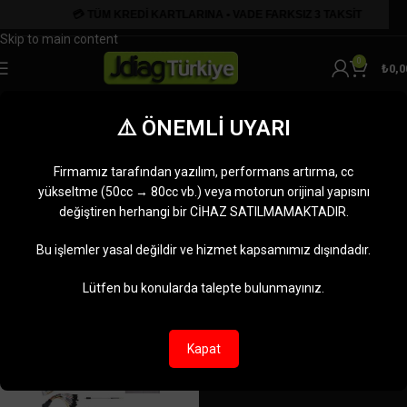
Skip to navigation
Skip to main content
0
₺
0,0
ECU Clone Tool
⚠️ ÖNEMLİ UYARI
Kategoriler
Ana Sayfa
Ürünler “ECU Clone Tool” olarak etiketlendi
Firmamız tarafından yazılım, performans artırma, cc
Tek bir sonuç gösteriliyor
yükseltme (50cc → 80cc vb.) veya motorun orijinal yapısını
değiştiren herhangi bir CİHAZ SATILMAMAKTADIR.
Kenar çubuğunu göster
Bu işlemler yasal değildir ve hizmet kapsamımız dışındadır.
-10%
Lütfen bu konularda talepte bulunmayınız.
TÜKENDI
Kapat