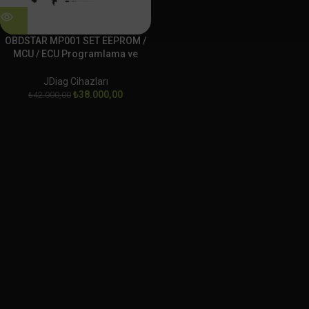
OBDSTAR MP001 SET EEPROM /
MCU / ECU Programlama ve
Klonlama Platformu
JDiag Cihazları
₺
38.000,00
₺
42.000,00