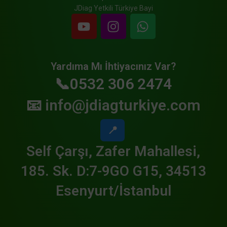
JDiag Yetkili Türkiye Bayi
Yardıma Mı İhtiyacınız Var?
📞0532 306 2474
📧
info@jdiagturkiye.com
📍
Self Çarşı, Zafer Mahallesi,
185. Sk. D:7-9GO G15, 34513
Esenyurt/İstanbul