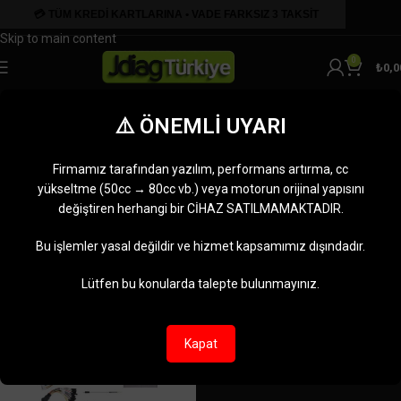
Skip to navigation
Skip to main content
0
₺
0,0
Delphi ECU
⚠️ ÖNEMLİ UYARI
Kategoriler
Ana Sayfa
Ürünler “Delphi ECU” olarak etiketlendi
Firmamız tarafından yazılım, performans artırma, cc
Tek bir sonuç gösteriliyor
yükseltme (50cc → 80cc vb.) veya motorun orijinal yapısını
değiştiren herhangi bir CİHAZ SATILMAMAKTADIR.
Kenar çubuğunu göster
Bu işlemler yasal değildir ve hizmet kapsamımız dışındadır.
-10%
Lütfen bu konularda talepte bulunmayınız.
TÜKENDI
Kapat