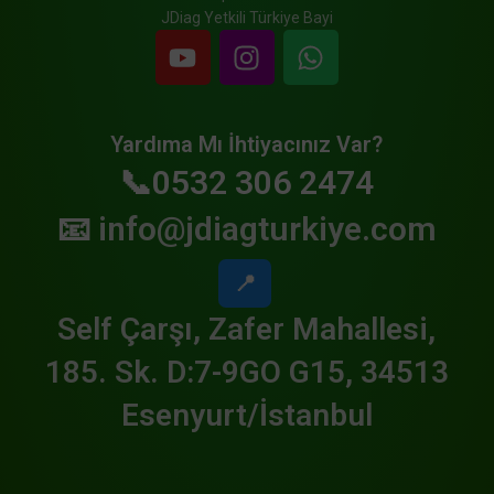
JDiag Yetkili Türkiye Bayi
Yardıma Mı İhtiyacınız Var?
📞0532 306 2474
📧
info@jdiagturkiye.com
📍
Self Çarşı, Zafer Mahallesi,
185. Sk. D:7-9GO G15, 34513
Esenyurt/İstanbul