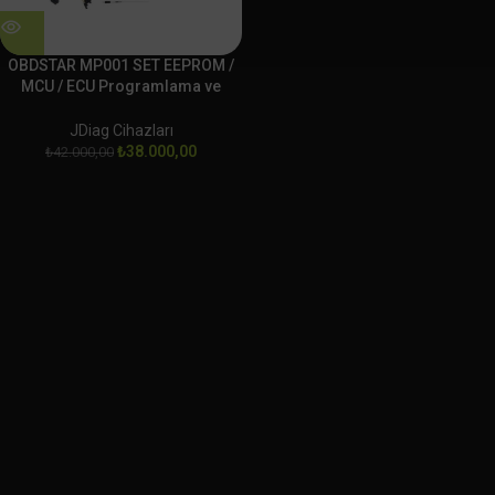
OBDSTAR MP001 SET EEPROM /
MCU / ECU Programlama ve
Klonlama Platformu
JDiag Cihazları
₺
38.000,00
₺
42.000,00