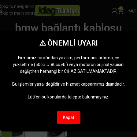
Skip to navigation
0
₺
0,0
Skip to main content
bmw bağlantı kablosu
Kategoriler
⚠️ ÖNEMLİ UYARI
Ana Sayfa
Ürünler “bmw bağlantı kablosu” olarak etiketlendi
Tek bir sonuç gösteriliyor
Firmamız tarafından yazılım, performans artırma, cc
Kenar çubuğunu göster
yükseltme (50cc → 80cc vb.) veya motorun orijinal yapısını
değiştiren herhangi bir CİHAZ SATILMAMAKTADIR.
-5%
Bu işlemler yasal değildir ve hizmet kapsamımız dışındadır.
Lütfen bu konularda talepte bulunmayınız.
Kapat