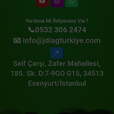
Yardıma Mı İhtiyacınız Var?
📞0532 306 2474
📧
info@jdiagturkiye.com
📍
Self Çarşı, Zafer Mahallesi,
185. Sk. D:7-9GO G15, 34513
Esenyurt/İstanbul