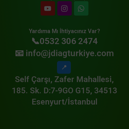
Yardıma Mı İhtiyacınız Var?
📞0532 306 2474
📧
info@jdiagturkiye.com
📍
Self Çarşı, Zafer Mahallesi,
185. Sk. D:7-9GO G15, 34513
Esenyurt/İstanbul