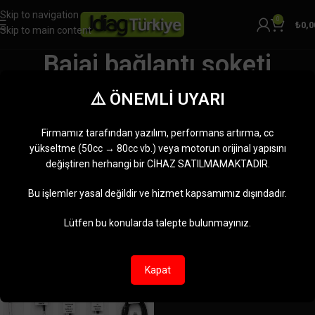
Skip to navigation
0
₺
0,0
Skip to main content
Bajaj bağlantı soketi
Kategoriler
⚠️ ÖNEMLİ UYARI
Ana Sayfa
Ürünler “Bajaj bağlantı soketi” olarak etiketlendi
Tek bir sonuç gösteriliyor
Firmamız tarafından yazılım, performans artırma, cc
Kenar çubuğunu göster
yükseltme (50cc → 80cc vb.) veya motorun orijinal yapısını
değiştiren herhangi bir CİHAZ SATILMAMAKTADIR.
-8%
Bu işlemler yasal değildir ve hizmet kapsamımız dışındadır.
Lütfen bu konularda talepte bulunmayınız.
Kapat